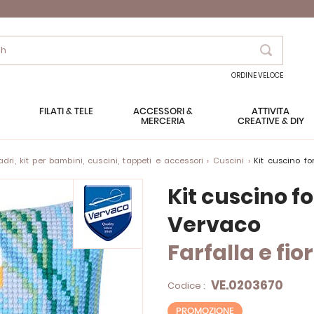
Search
ORDINE VELOCE
FILATI & TELE
ACCESSORI &
ATTIVITÀ
MERCERIA
CREATIVE & DIY
ri, kit per bambini, cuscini, tappeti e accessori
Cuscini
Kit cuscino fo
Kit cuscino fo
Vervaco
Farfalla e fior
VE.0203670
Codice :
PROMOZIONE