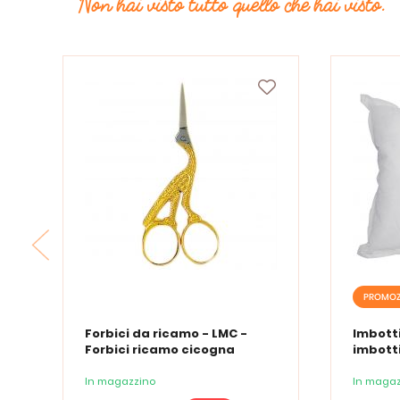
Non hai visto tutto quello che hai visto.
PROMOZ
Forbici da ricamo - LMC -
Imbotti
Forbici ricamo cicogna
imbotti
In magazzino
In magaz