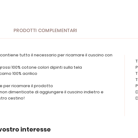
PRODOTTI COMPLEMENTARI
contiene tutto il necessario per ricamare il cuscino con
T
grossi 100% cotone colori dipinti sulla tela
P
r ricamo 100% acrilico
T
T
te per ricamare il prodotto
P
o, non dimenticate di aggiungere il cuscino indietro e
D
stro cestino!
D
vostro interesse