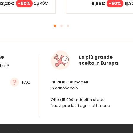
13,20€
-50%
9,65€
-50%
26,40€
19,3
ne
La più grande
scelta in Europa
ini ?
FAQ
Più di 10.000 modelli
in canovaccio
Oltre 15.000 articoli in stock
Nuovi prodotti ogni settimana