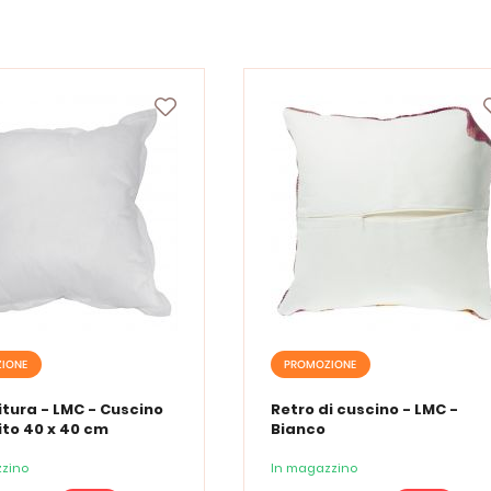
IONE
PROMOZIONE
tura - LMC - Cuscino
Retro di cuscino - LMC -
to 40 x 40 cm
Bianco
zino
In magazzino