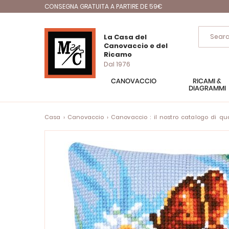
CONSEGNA GRATUITA A PARTIRE DE 59€
La Casa del
Canovaccio e del
Ricamo
Dal 1976
CANOVACCIO
RICAMI &
DIAGRAMMI
Casa
Canovaccio
Canovaccio : il nostro catalogo di quad
Vai
alla
fine
della
galleria
di
immagini