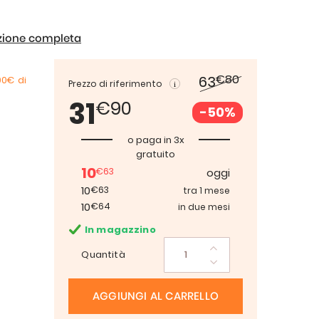
izione completa
€80
63
00€
di
Prezzo di riferimento
31
€90
-50%
o paga in 3x
gratuito
10
€63
oggi
10
€63
tra 1 mese
10
€64
in due mesi
In magazzino
Quantità
AGGIUNGI AL CARRELLO