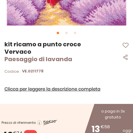
Vai
kit ricamo a punto croce
all'inizio
Vervaco
della
Paesaggio di lavanda
galleria
di
immagini
VE.0211778
Codice :
Clicca per leggere la descrizione completa
o paga in 3x
gratuito
58
€20
Prezzo di riferimento
13
€58
oggi
€74