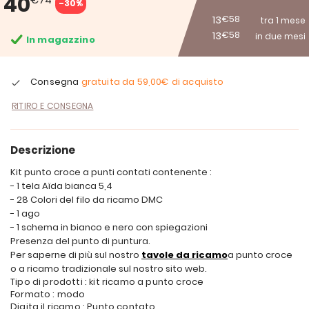
40
-30%
13
€58
tra 1 mese
13
€58
in due mesi
In magazzino
Consegna
gratuita da
59,00€
di acquisto
RITIRO E CONSEGNA
Descrizione
Kit punto croce a punti contati contenente :
- 1 tela Aïda bianca 5,4
- 28 Colori del filo da ricamo DMC
- 1 ago
- 1 schema in bianco e nero con spiegazioni
Presenza del punto di puntura.
Per saperne di più sul nostro
tavole da ricamo
a punto croce
o a ricamo tradizionale sul nostro sito web.
Tipo di prodotti : kit ricamo a punto croce
Formato : modo
Digita il ricamo : Punto contato