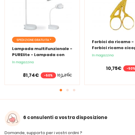
SPEDIZIONE GRATUITA *
Forbici da ricamo -
Forbici ricamo cic
Lampada multifunzionale -
PURElite - Lampada con
In magazzino
lente d'ingrandimento
In magazzino
PURElite Tri Spectrum
10,75€
-50
81,74€
163,34€
-50%
6 consulenti a vostra disposizione
Domande, supporto per i vostri ordini ?