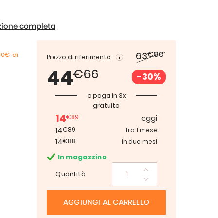
izione completa
€80
63
00€
di
Prezzo di riferimento
44
€66
-30%
o paga in 3x
gratuito
14
€89
oggi
14
€89
tra 1 mese
14
€88
in due mesi
In magazzino
Quantità
AGGIUNGI AL CARRELLO