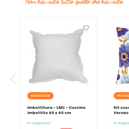
Non hai visto tutto quello che hai visto.
PROMOZIONE
PROMOZ
Imbottitura - LMC - Cuscino
Kit cusc
imbottito 40 x 40 cm
Vervac
ricama
In magazzino
In magaz