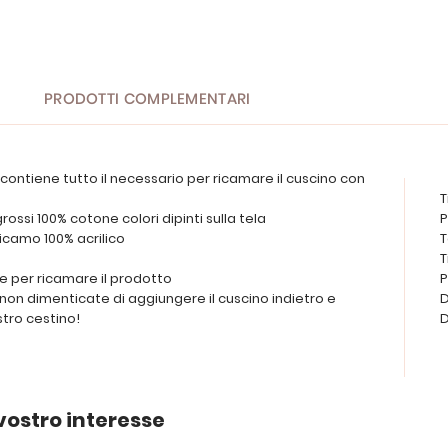
PRODOTTI COMPLEMENTARI
contiene tutto il necessario per ricamare il cuscino con
T
grossi 100% cotone colori dipinti sulla tela
P
r ricamo 100% acrilico
T
T
te per ricamare il prodotto
P
o, non dimenticate di aggiungere il cuscino indietro e
D
stro cestino!
D
vostro interesse