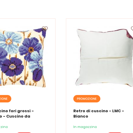
IONE
PROMOZIONE
ino fori grossi -
Retro di cuscino - LMC -
o - Cuscino da
Bianco
re anemone blu
zino
In magazzino