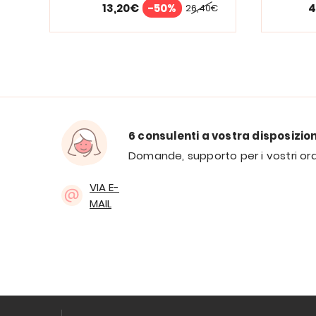
13,20€
-50%
4
26,40€
6 consulenti a vostra disposizio
Domande, supporto per i vostri ord
VIA E-
MAIL