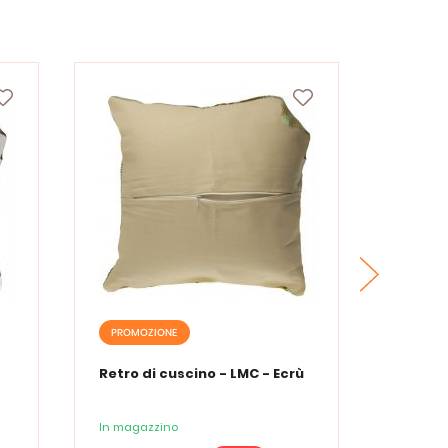
PROMOZIONE
PROMO
Retro di cuscino - LMC - Ecrù
Kit cus
Vervac
In magazzino
In maga