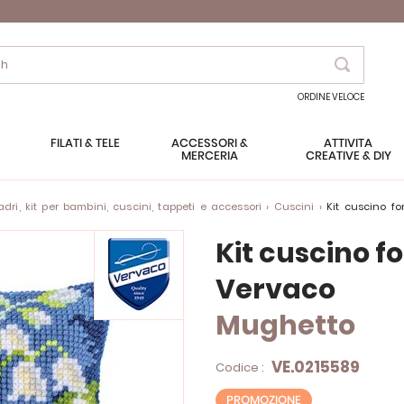
Search
ORDINE VELOCE
FILATI & TELE
ACCESSORI &
ATTIVITÀ
MERCERIA
CREATIVE & DIY
ri, kit per bambini, cuscini, tappeti e accessori
Cuscini
Kit cuscino f
Kit cuscino fo
Vervaco
Mughetto
VE.0215589
Codice :
PROMOZIONE