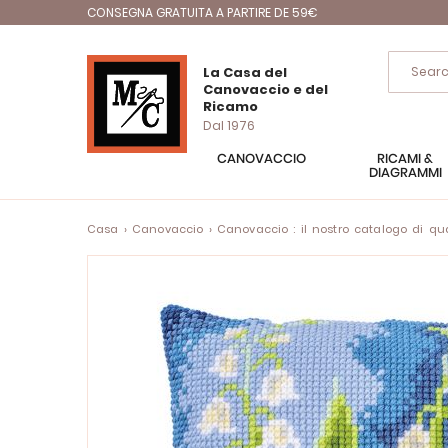
CONSEGNA GRATUITA A PARTIRE DE 59€
La Casa del
Canovaccio e del
Ricamo
Dal 1976
CANOVACCIO
RICAMI &
DIAGRAMMI
Casa
Canovaccio
Canovaccio : il nostro catalogo di quad
Vai
alla
fine
della
galleria
di
immagini