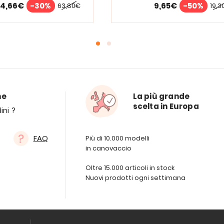
4,66€
-30%
9,65€
-50%
63,80€
19,3
ne
La più grande
scelta in Europa
ini ?
FAQ
Più di 10.000 modelli
in canovaccio
Oltre 15.000 articoli in stock
Nuovi prodotti ogni settimana