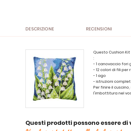
all'inizio
della
galleria
di
immagini
DESCRIZIONE
RECENSIONI
Questo Cushion Kit 
:
- 1 canovaccio fori 
- 12 colori di fili pe
- 1 ago
- istruzioni comple
Per finire il cuscin
l'imbottitura nel vo
Questi prodotti possono essere di 