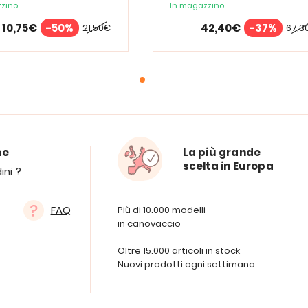
zino
In magazzino
10,75€
-50%
42,40€
-37%
21,50€
67,3
ne
La più grande
scelta in Europa
ini ?
FAQ
Più di 10.000 modelli
in canovaccio
Oltre 15.000 articoli in stock
Nuovi prodotti ogni settimana