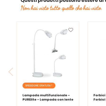
Questi prodotti possono essere di 
Non hai visto tutto quello che hai visto.
SPEDIZIONE GRATUITA *
Lampada multifunzionale -
Forbici
PURElite - Lampada con lente
Forbici
d'ingrandimento PURElite Tri