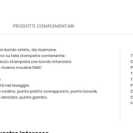
PRODOTTI COMPLEMENTARI
on bordo orlato, da ricamare.
camo su tela stampata contenente :
T
grezzo stampata con bordo intarsiato
D
i da ricamo mouliné DMC
P
T
a
T
rà nel lavaggio.
P
o nodino, punto piatto sovrapposto, punto bouclé,
D
o lanciato, punto gambo.
D
F