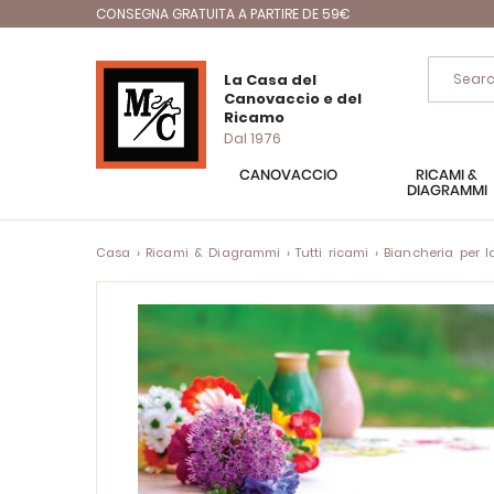
CONSEGNA GRATUITA A PARTIRE DE 59€
La Casa del
Canovaccio e del
Ricamo
Dal 1976
CANOVACCIO
RICAMI &
DIAGRAMMI
Casa
Ricami & Diagrammi
Tutti ricami
Biancheria per 
Vai
alla
fine
della
galleria
di
immagini