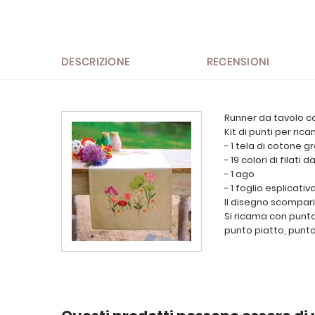
all'inizio
della
galleria
di
immagini
DESCRIZIONE
RECENSIONI
Runner da tavolo c
Kit di punti per ri
- 1 tela di cotone 
- 19 colori di filat
- 1 ago
- 1 foglio esplicativ
Il disegno scompari
Si ricama con punt
punto piatto, punt