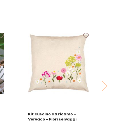
Kit cuscino da ricamo -
Vervaco - Fiori selvaggi