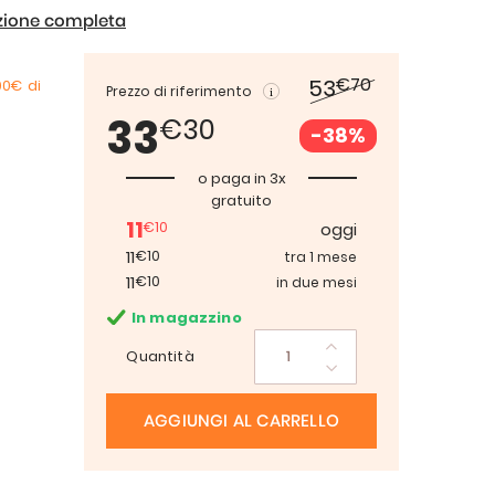
izione completa
€70
53
00€
di
Prezzo di riferimento
33
€30
-38%
o paga in 3x
gratuito
11
€10
oggi
11
€10
tra 1 mese
11
€10
in due mesi
In magazzino
Quantità
AGGIUNGI AL CARRELLO