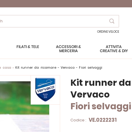
Search
ORDINE VELOCE
FILATI & TELE
ACCESSORI &
ATTIVITÀ
MERCERIA
CREATIVE & DIY
la casa
Kit runner da ricamare - Vervaco - Fiori selvaggi
Kit runner d
Vervaco
Fiori selvaggi
VE.0222231
Codice :