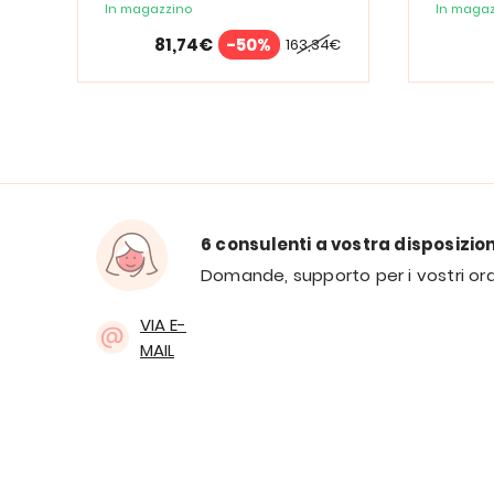
Spectrum
In magazzino
In magaz
81,74€
-50%
163,34€
6 consulenti a vostra disposizio
Domande, supporto per i vostri ord
VIA E-
MAIL