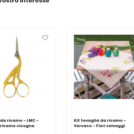
vostro interesse
 da ricamo - LMC -
Kit tovaglia da ricamo -
 ricamo cicogna
Vervaco - Fiori selvaggi