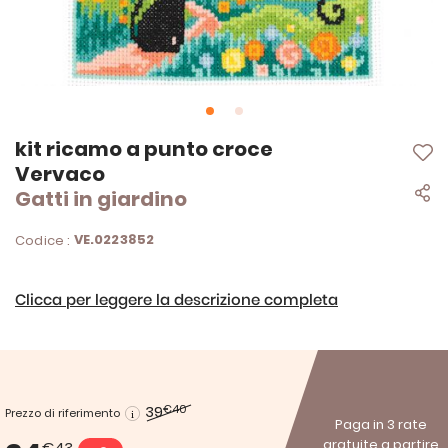
Vai
kit ricamo a punto croce
all'inizio
Vervaco
della
Gatti in giardino
galleria
di
immagini
VE.0223852
Codice :
Clicca per leggere la descrizione completa
39
€40
Prezzo di riferimento
Paga in 3 rate
gratuite a partire
€43