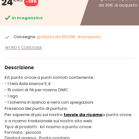
24
-38%
da 30€ di acquisto
In magazzino
Consegna
gratuita da
59,00€
di acquisto
RITIRO E CONSEGNA
Descrizione
Kit punto croce a punti contati contenente :
- 1 tela Aïda bianca 5,4
- 15 colori di fili per ricamo DMC
- 1 ago
- 1 schema in bianco e nero con spiegazioni
Presenza del punto di puntura.
Per saperne di più sul nostro
tavole da ricamo
a punto croce
o a ricamo tradizionale sul nostro sito web.
Tipo di prodotti : kit ricamo a punto croce
Formato : piccolo
Digita il ricamo : Punto contato