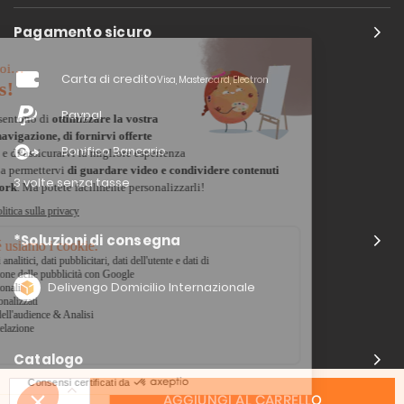
Pagamento sicuro
Carta di credito
Visa, Mastercard, Electron
Paypal
Bonifico Bancario
3 volte senza tasse
*Soluzioni di consegna
Delivengo Domicilio Internazionale
Catalogo
AGGIUNGI AL CARRELLO