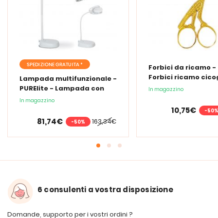
SPEDIZIONE GRATUITA *
Forbici da ricamo -
Forbici ricamo cic
Lampada multifunzionale -
PURElite - Lampada con
In magazzino
lente d'ingrandimento
In magazzino
PURElite Tri Spectrum
10,75€
-50
81,74€
163,34€
-50%
6 consulenti a vostra disposizione
Domande, supporto per i vostri ordini ?