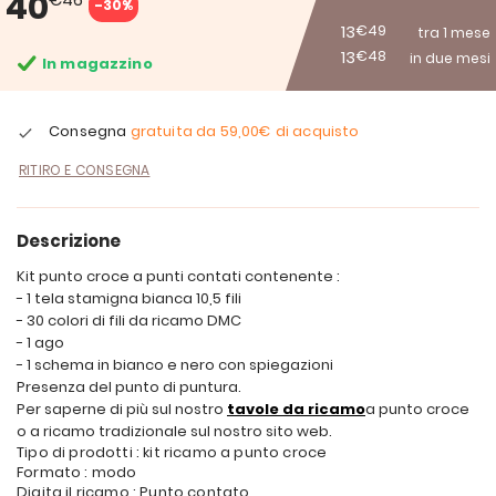
40
-30%
13
€49
tra 1 mese
13
€48
in due mesi
In magazzino
Consegna
gratuita da
59,00€
di acquisto
RITIRO E CONSEGNA
Descrizione
Kit punto croce a punti contati contenente :
- 1 tela stamigna bianca 10,5 fili
- 30 colori di fili da ricamo DMC
- 1 ago
- 1 schema in bianco e nero con spiegazioni
Presenza del punto di puntura.
Per saperne di più sul nostro
tavole da ricamo
a punto croce
o a ricamo tradizionale sul nostro sito web.
Tipo di prodotti : kit ricamo a punto croce
Formato : modo
Digita il ricamo : Punto contato