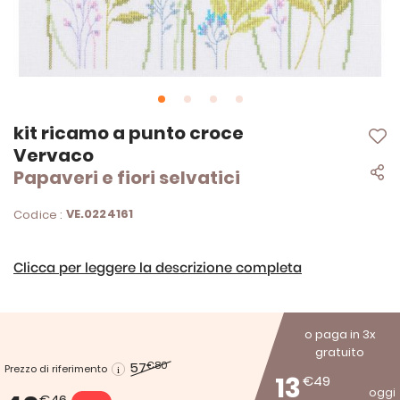
Vai
kit ricamo a punto croce
all'inizio
Vervaco
della
Papaveri e fiori selvatici
galleria
di
immagini
VE.0224161
Codice :
Clicca per leggere la descrizione completa
o paga in 3x
gratuito
57
€80
Prezzo di riferimento
13
€49
oggi
€46