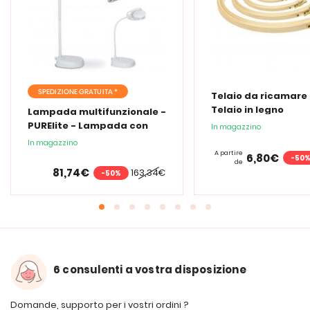
SPEDIZIONE GRATUITA *
Telaio da ricamare 
Telaio in legno
Lampada multifunzionale -
PURElite - Lampada con
In magazzino
lente d'ingrandimento
In magazzino
PURElite Tri Spectrum
A partire
6,80€
-50
de
81,74€
163,34€
-50%
6 consulenti a vostra disposizione
Domande, supporto per i vostri ordini ?