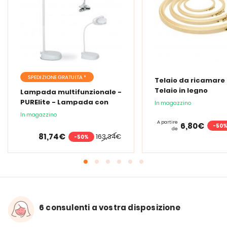
SPEDIZIONE GRATUITA *
Telaio da ricamare 
Telaio in legno
Lampada multifunzionale -
PURElite - Lampada con
In magazzino
lente d'ingrandimento
In magazzino
PURElite Tri Spectrum
A partire
6,80€
-50
de
81,74€
163,34€
-50%
6 consulenti a vostra disposizione