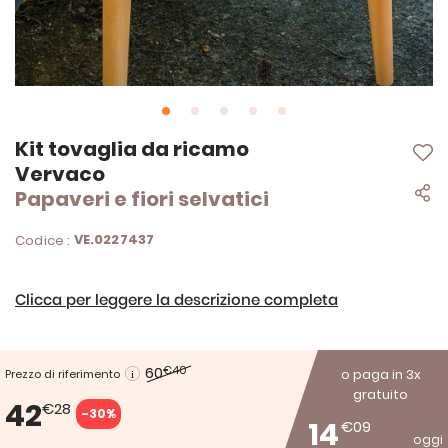
Vai
Kit tovaglia da ricamo
all'inizio
Vervaco
della
Papaveri e fiori selvatici
galleria
di
immagini
VE.0227437
Codice :
Clicca per leggere la descrizione completa
60
€40
o paga in 3x
Prezzo di riferimento
gratuito
42
€28
-30%
14
€09
oggi