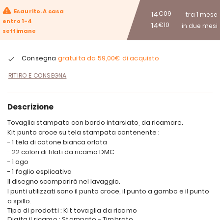
Esaurito. A casa
14
€09
tra 1 mese
entro 1-4
14
€10
in due mesi
settimane
Consegna
gratuita da
59,00€
di acquisto
RITIRO E CONSEGNA
Descrizione
Tovaglia stampata con bordo intarsiato, da ricamare.
Kit punto croce su tela stampata contenente :
- 1 tela di cotone bianca orlata
- 22 colori di filati da ricamo DMC
- 1 ago
- 1 foglio esplicativa
Il disegno scomparirà nel lavaggio.
I punti utilizzati sono il punto croce, il punto a gambo e il punto
a spillo.
Tipo di prodotti : Kit tovaglia da ricamo
Digita il ricamo : Stampato - Timbrato