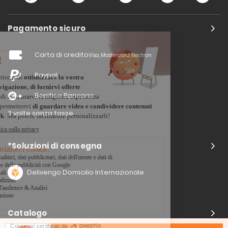
Pagamento sicuro
Carta di credito
Visa, Mastercard, Electron
Paypal
Bonifico Bancario
3 volte senza tasse
*Soluzioni di consegna
Delivengo Domicilio Internazionale
Catalogo