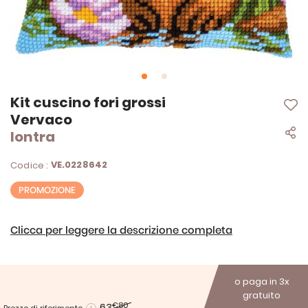
Vai
Kit cuscino fori grossi
all'inizio
Vervaco
della
lontra
galleria
di
immagini
VE.0228642
Codice :
PROMOZIONE
Clicca per leggere la descrizione completa
o paga in 3x
gratuito
63
€80