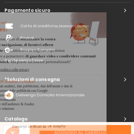
Pagamento sicuro
Carta di credito
Visa, Mastercard, Electron
Paypal
Bonifico Bancario
3 volte senza tasse
*Soluzioni di consegna
Delivengo Domicilio Internazionale
Catalogo
AGGIUNGI AL CARRELLO