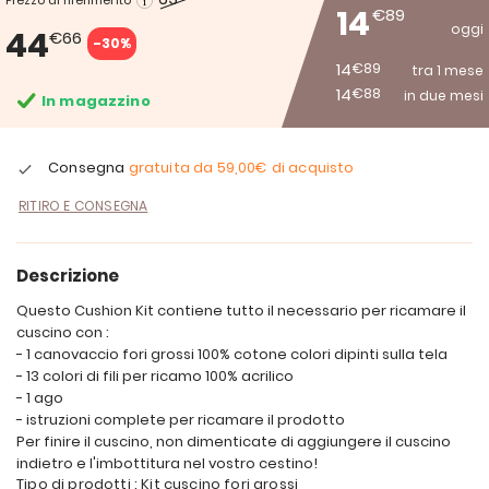
Prezzo di riferimento
14
€89
oggi
44
€66
-30%
14
€89
tra 1 mese
14
€88
in due mesi
In magazzino
Consegna
gratuita da
59,00€
di acquisto
RITIRO E CONSEGNA
Descrizione
Questo Cushion Kit contiene tutto il necessario per ricamare il
cuscino con :
- 1 canovaccio fori grossi 100% cotone colori dipinti sulla tela
- 13 colori di fili per ricamo 100% acrilico
- 1 ago
- istruzioni complete per ricamare il prodotto
Per finire il cuscino, non dimenticate di aggiungere il cuscino
indietro e l'imbottitura nel vostro cestino!
Tipo di prodotti : Kit cuscino fori grossi