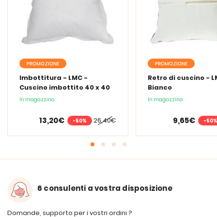
PROMOZIONE
PROMOZIONE
Imbottitura - LMC -
Retro di cuscino - L
Cuscino imbottito 40 x 40
Bianco
cm
In magazzino
In magazzino
13,20€
9,65€
26,40€
-50%
-50
6 consulenti a vostra disposizione
Domande, supporto per i vostri ordini ?