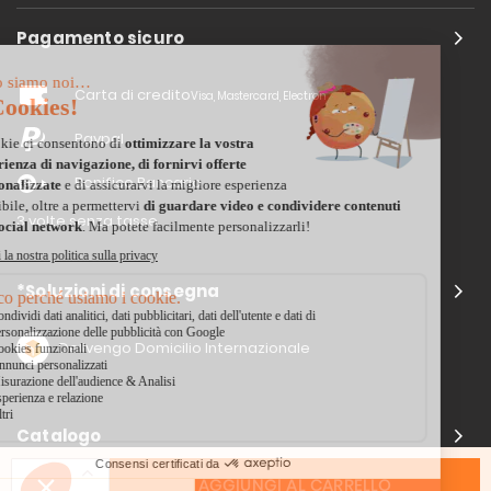
Pagamento sicuro
Carta di credito
Visa, Mastercard, Electron
Paypal
Bonifico Bancario
3 volte senza tasse
*Soluzioni di consegna
Delivengo Domicilio Internazionale
Catalogo
AGGIUNGI AL CARRELLO