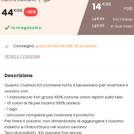
Prezzo di riferimento
14
€89
oggi
44
€66
-30%
14
€89
tra 1 mese
14
€88
in due mesi
In magazzino
Consegna
gratuita da
59,00€
di acquisto
RITIRO E CONSEGNA
Descrizione
Questo Cushion Kit contiene tutto il necessario per ricamare il
cuscino con :
- 1 canovaccio fori grossi 100% cotone colori dipinti sulla tela
- 13 colori di fili per ricamo 100% acrilico
- 1 ago
- istruzioni complete per ricamare il prodotto
Per finire il cuscino, non dimenticate di aggiungere il cuscino
indietro e l'imbottitura nel vostro cestino!
Tipo di prodotti : Kit cuscino fori grossi