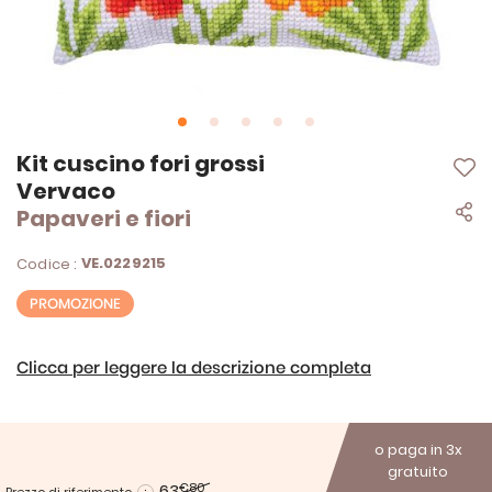
Vai
Kit cuscino fori grossi
all'inizio
Vervaco
della
Papaveri e fiori
galleria
di
immagini
VE.0229215
Codice :
PROMOZIONE
Clicca per leggere la descrizione completa
o paga in 3x
gratuito
63
€80