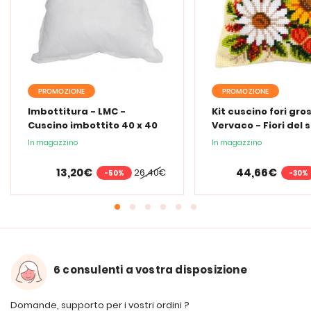
PROMOZIONE
PROMOZIONE
Imbottitura - LMC -
Kit cuscino fori gros
Cuscino imbottito 40 x 40
Vervaco - Fiori del 
cm
In magazzino
In magazzino
13,20€
44,66€
26,40€
-50%
-30%
6 consulenti a vostra disposizione
Domande, supporto per i vostri ordini ?