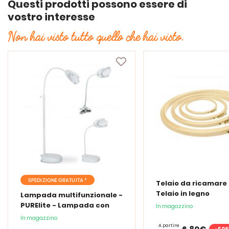
Questi prodotti possono essere di
vostro interesse
Non hai visto tutto quello che hai visto.
SPEDIZIONE GRATUITA *
Telaio da ricamare 
Telaio in legno
Lampada multifunzionale -
PURElite - Lampada con
In magazzino
lente d'ingrandimento
In magazzino
PURElite Tri Spectrum
A partire