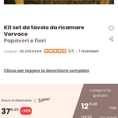
Vai
Kit set da tavolo da ricamare
all'inizio
Vervaco
della
Papaveri e fiori
galleria
di
immagini
VE.0230494
Codice :
5
/
5
-
1
recensioni
Clicca per leggere la descrizione completa
o paga in 3x
gratuito
53
€50
Prezzo di riferimento
12
€48
oggi
37
€45
-30%
12
€48
tra 1 mese