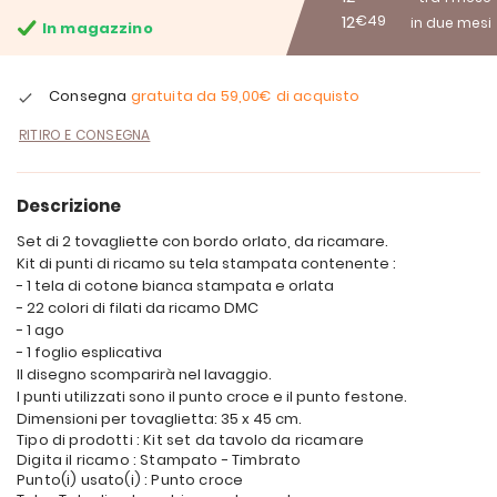
12
€49
in due mesi
In magazzino
Consegna
gratuita da
59,00€
di acquisto
RITIRO E CONSEGNA
Descrizione
Set di 2 tovagliette con bordo orlato, da ricamare.
Kit di punti di ricamo su tela stampata contenente :
- 1 tela di cotone bianca stampata e orlata
- 22 colori di filati da ricamo DMC
- 1 ago
- 1 foglio esplicativa
Il disegno scomparirà nel lavaggio.
I punti utilizzati sono il punto croce e il punto festone.
Dimensioni per tovaglietta: 35 x 45 cm.
Tipo di prodotti : Kit set da tavolo da ricamare
Digita il ricamo : Stampato - Timbrato
Punto(i) usato(i) : Punto croce