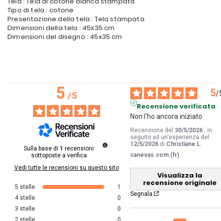
Tela : Tela di cotone bianca stampata
Tipo di tela : cotone
Presentazione della tela : Tela stampata
Dimensioni della tela : 45x35 cm
Dimensioni del disegno : 45x35 cm
5
5
/
/
5
Recensione verificata
Non l'ho ancora iniziato
Recensione del
30/5/2026
, in
seguito ad un'esperienza del
12/5/2026
di
Christiane L.
Sulla base di
1
recensioni
canevas.com (fr)
sottoposte a verifica
Vedi tutte le recensioni su questo sito
Visualizza la
recensione originale
5
stelle
1
Segnala
4
stelle
0
3
stelle
0
2
stelle
0