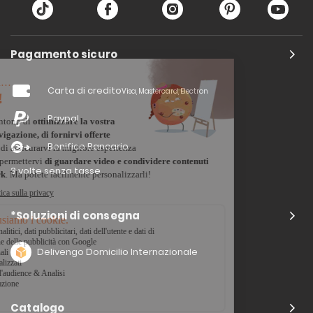
Pagamento sicuro
Carta di credito
Visa, Mastercard, Electron
Paypal
Bonifico Bancario
3 volte senza tasse
*Soluzioni di consegna
Delivengo Domicilio Internazionale
Catalogo