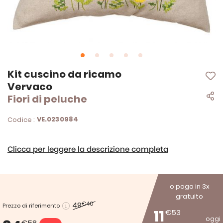
Vai
Kit cuscino da ricamo
all'inizio
Vervaco
della
Fiori di peluche
galleria
di
immagini
VE.0230984
Codice :
Clicca per leggere la descrizione completa
o paga in 3x
gratuito
49
€40
Prezzo di riferimento
11
€53
oggi
€58