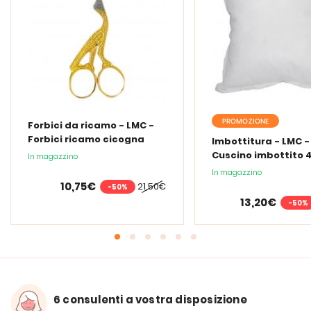
PROMOZIONE
Forbici da ricamo - LMC -
Forbici ricamo cicogna
Imbottitura - LMC -
Cuscino imbottito 4
In magazzino
cm
In magazzino
10,75€
21,50€
-50%
13,20€
-50%
6 consulenti a vostra disposizione