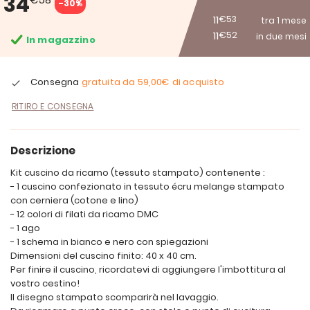
34
-30%
11
€53
tra 1 mese
11
€52
in due mesi
In magazzino
Consegna
gratuita da
59,00€
di acquisto
RITIRO E CONSEGNA
Descrizione
Kit cuscino da ricamo (tessuto stampato) contenente :
- 1 cuscino confezionato in tessuto écru melange stampato
con cerniera (cotone e lino)
- 12 colori di filati da ricamo DMC
- 1 ago
- 1 schema in bianco e nero con spiegazioni
Dimensioni del cuscino finito: 40 x 40 cm.
Per finire il cuscino, ricordatevi di aggiungere l'imbottitura al
vostro cestino!
Il disegno stampato scomparirà nel lavaggio.