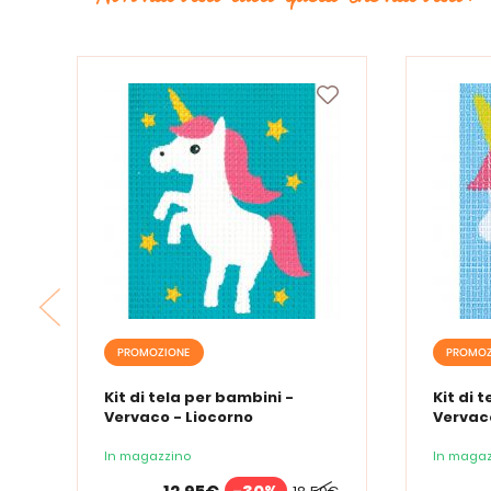
PROMOZIONE
PROMOZ
Kit di tela per bambini -
Kit di 
Vervaco - Liocorno
Vervaco
In magazzino
In magaz