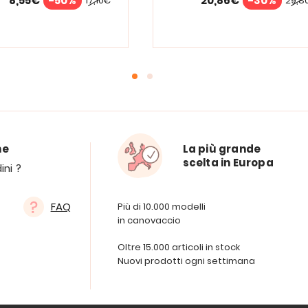
8,55€
-50%
20,86€
-30%
17,10€
29,8
ne
La più grande
scelta in Europa
ini ?
FAQ
Più di 10.000 modelli
in canovaccio
Oltre 15.000 articoli in stock
Nuovi prodotti ogni settimana