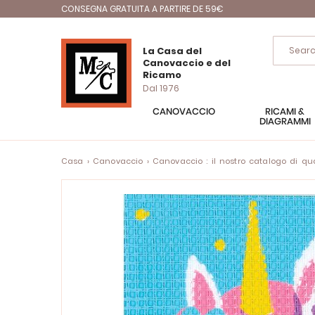
CONSEGNA GRATUITA A PARTIRE DE 59€
La Casa del
Canovaccio e del
Ricamo
Dal 1976
CANOVACCIO
RICAMI &
DIAGRAMMI
Casa
Canovaccio
Canovaccio : il nostro catalogo di quad
Vai
alla
fine
della
galleria
di
immagini