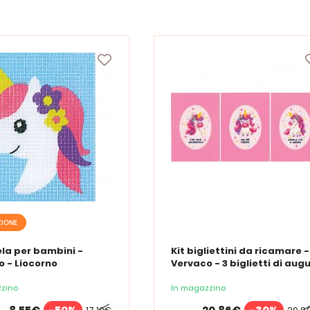
IONE
tela per bambini -
Kit bigliettini da ricamare -
 - Liocorno
Vervaco - 3 biglietti di augu
- Unicorno
zino
In magazzino