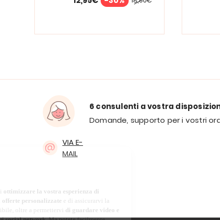
12,95€
-30%
18,50€
6 consulenti a vostra disposizio
Domande, supporto per i vostri ord
VIA E-
MAIL