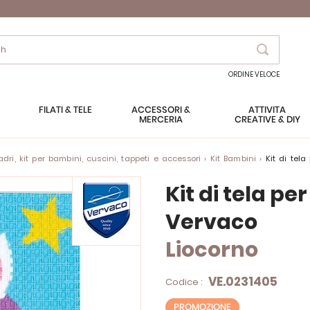
Search
ORDINE VELOCE
FILATI & TELE
ACCESSORI &
ATTIVITÀ
MERCERIA
CREATIVE & DIY
ri, kit per bambini, cuscini, tappeti e accessori
Kit Bambini
Kit di te
Kit di tela pe
Vervaco
Liocorno
VE.0231405
Codice :
PROMOZIONE