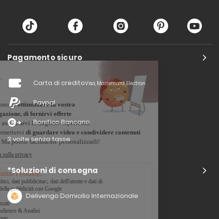
Pagamento sicuro
Carta di credito
Visa, Mastercard, Electron
Paypal
Bonifico Bancario
3 volte senza tasse
*Soluzioni di consegna
Delivengo Domicilio Internazionale