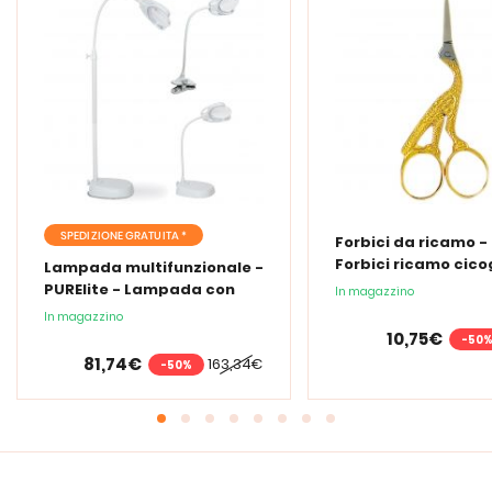
SPEDIZIONE GRATUITA *
Forbici da ricamo -
Forbici ricamo cic
Lampada multifunzionale -
PURElite - Lampada con
In magazzino
lente d'ingrandimento
In magazzino
PURElite Tri Spectrum
10,75€
-50
81,74€
163,34€
-50%