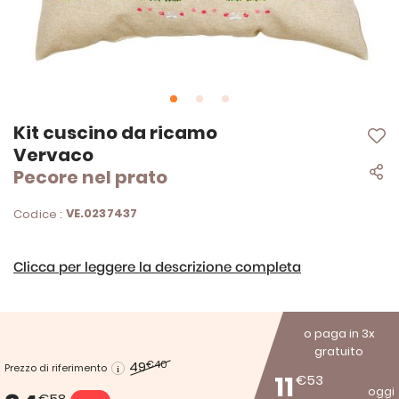
Vai
Kit cuscino da ricamo
all'inizio
Vervaco
della
Pecore nel prato
galleria
di
immagini
VE.0237437
Codice :
Clicca per leggere la descrizione completa
o paga in 3x
gratuito
49
€40
Prezzo di riferimento
11
€53
oggi
€58