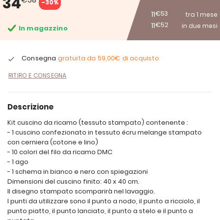
34
-30%
11
€53
tra 1 mese
11
€52
in due mesi
In magazzino
Consegna
gratuita da
59,00€
di acquisto
RITIRO E CONSEGNA
Descrizione
Kit cuscino da ricamo (tessuto stampato) contenente :
- 1 cuscino confezionato in tessuto écru melange stampato
con cerniera (cotone e lino)
- 10 colori del filo da ricamo DMC
- 1 ago
- 1 schema in bianco e nero con spiegazioni
Dimensioni del cuscino finito: 40 x 40 cm.
Il disegno stampato scomparirà nel lavaggio.
I punti da utilizzare sono il punto a nodo, il punto a ricciolo, il
punto piatto, il punto lanciato, il punto a stelo e il punto a