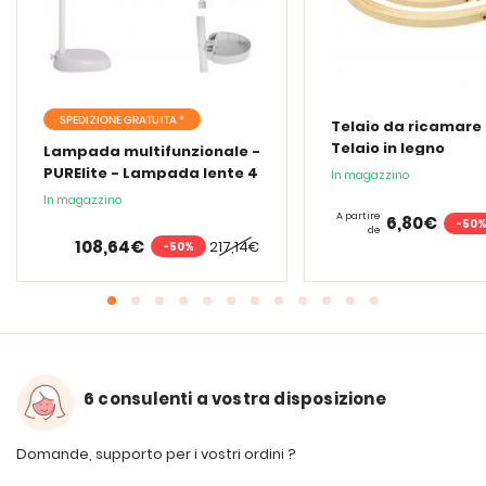
SPEDIZIONE GRATUITA *
Telaio da ricamare 
Telaio in legno
Lampada multifunzionale -
PURElite - Lampada lente 4
In magazzino
in 1
In magazzino
A partire
6,80€
-50
de
108,64€
217,14€
-50%
6 consulenti a vostra disposizione
Domande, supporto per i vostri ordini ?