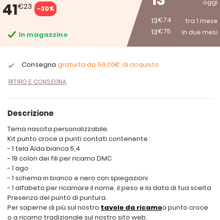
13
oggi
41
€23
-30%
13
€74
tra 1 mese
13
€75
in due mesi
In magazzino
Consegna
gratuita da
59,00€
di acquisto
RITIRO E CONSEGNA
Descrizione
Tema nascita personalizzabile.
Kit punto croce a punti contati contenente :
- 1 tela Aïda bianca 5,4
- 19 colori dei fili per ricamo DMC
- 1 ago
- 1 schema in bianco e nero con spiegazioni
- 1 alfabeto per ricamare il nome, il peso e la data di tua scelta
Presenza del punto di puntura.
Per saperne di più sul nostro
tavole da ricamo
a punto croce
o a ricamo tradizionale sul nostro sito web.