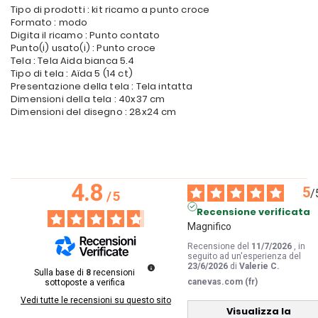
Tipo di prodotti : kit ricamo a punto croce
Formato : modo
Digita il ricamo : Punto contato
Punto(i) usato(i) : Punto croce
Tela : Tela Aida bianca 5.4
Tipo di tela : Aïda 5 (14 ct)
Presentazione della tela : Tela intatta
Dimensioni della tela : 40x37 cm
Dimensioni del disegno : 28x24 cm
4.8
5
/
/
5
Recensione verificata
Magnifico
Recensione del
11/7/2026
, in
seguito ad un'esperienza del
23/6/2026
di
Valerie C.
Sulla base di
8
recensioni
canevas.com (fr)
sottoposte a verifica
Vedi tutte le recensioni su questo sito
Visualizza la