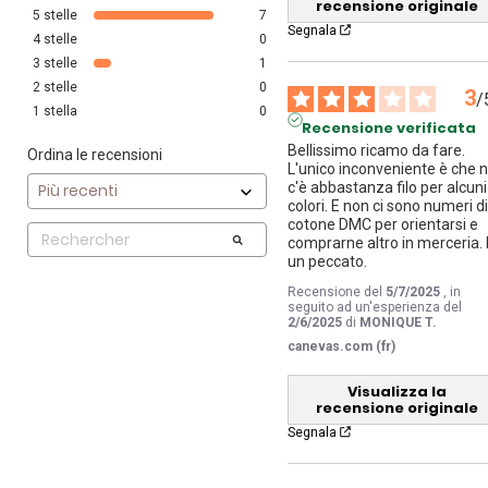
recensione originale
5
stelle
7
Segnala
4
stelle
0
3
stelle
1
2
stelle
0
3
/
1
stella
0
Recensione verificata
Bellissimo ricamo da fare. 
Ordina le recensioni
L'unico inconveniente è che n
c'è abbastanza filo per alcuni 
colori. E non ci sono numeri di
cotone DMC per orientarsi e 
comprarne altro in merceria. 
un peccato.
Recensione del
5/7/2025
, in
seguito ad un'esperienza del
2/6/2025
di
MONIQUE T.
canevas.com (fr)
Visualizza la
recensione originale
Segnala