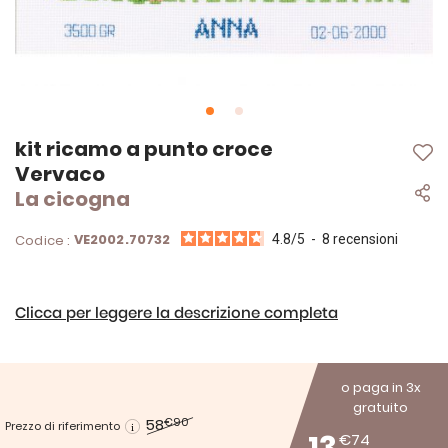
Vai
kit ricamo a punto croce
all'inizio
Vervaco
della
La cicogna
galleria
di
immagini
VE2002.70732
Codice :
4.8
/
5
-
8
recensioni
Clicca per leggere la descrizione completa
o paga in 3x
gratuito
58
€90
Prezzo di riferimento
€74