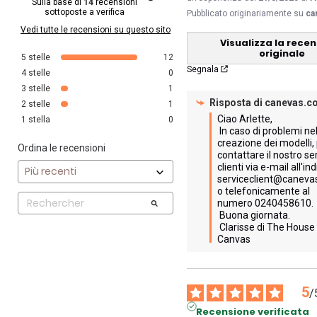
Sulla base di
14
recensioni
sottoposte a verifica
Pubblicato originariamente su
ca
Vedi tutte le recensioni su questo sito
Visualizza la rece
originale
5
stelle
12
Segnala
4
stelle
0
3
stelle
1
Risposta di
canevas.c
2
stelle
1
Ciao Arlette,

1
stella
0
 In caso di problemi nella 
creazione dei modelli, 
Ordina le recensioni
contattare il nostro ser
clienti via e-mail all'ind
serviceclient@caneva
o telefonicamente al 
numero 0240458610.

 Buona giornata.

 Clarisse di The House of 
Canvas
5
/
Recensione verificata