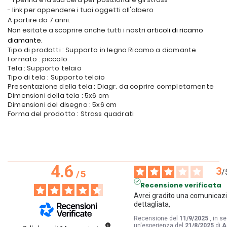
- link per appendere i tuoi oggetti all'albero
A partire da 7 anni.
Non esitate a scoprire anche tutti i nostri
articoli di ricamo
diamante
.
Tipo di prodotti : Supporto in legno Ricamo a diamante
Formato : piccolo
Tela : Supporto telaio
Tipo di tela : Supporto telaio
Presentazione della tela : Diagr. da coprire completamente
Dimensioni della tela : 5x6 cm
Dimensioni del disegno : 5x6 cm
Forma del prodotto : Strass quadrati
4.6
3
/
/
5
Recensione verificata
Avrei gradito una comunicazi
dettagliata,
Recensione del
11/9/2025
, in s
un'esperienza del
21/8/2025
di
A