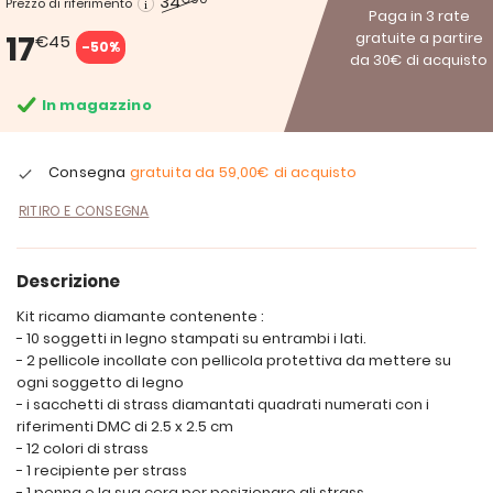
34
Prezzo di riferimento
Paga in 3 rate
17
gratuite a partire
€45
-50%
da 30€ di acquisto
In magazzino
Consegna
gratuita da
59,00€
di acquisto
RITIRO E CONSEGNA
Descrizione
Kit ricamo diamante contenente :
- 10 soggetti in legno stampati su entrambi i lati.
- 2 pellicole incollate con pellicola protettiva da mettere su
ogni soggetto di legno
- i sacchetti di strass diamantati quadrati numerati con i
riferimenti DMC di 2.5 x 2.5 cm
- 12 colori di strass
- 1 recipiente per strass
- 1 penna e la sua cera per posizionare gli strass