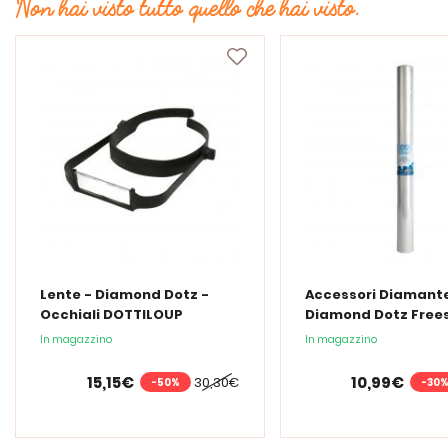
Non hai visto tutto quello che hai visto.
Lente - Diamond Dotz -
Accessori Diamante
Occhiali DOTTILOUP
Diamond Dotz Frees
Film di protezione
In magazzino
In magazzino
trasparente 48x9
15,15€
10,99€
30,30€
-50%
-30