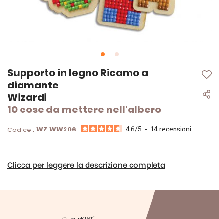
Vai
Supporto in legno Ricamo a
all'inizio
diamante
della
Wizardi
galleria
di
10 cose da mettere nell'albero
immagini
WZ.WW206
Codice :
4.6
/
5
-
14
recensioni
Clicca per leggere la descrizione completa
€90