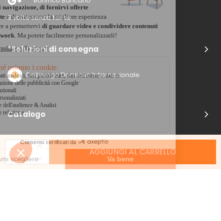
Bonifico Bancario
3 volte senza tasse
*Soluzioni di consegna
Delivengo Domicilio Internazionale
Catalogo
AGGIUNGI AL CARRELLO
Chi siamo?
I nostri impegni
Condizioni delle offerta
Avviso legale
CGV
Informazioni di contatto