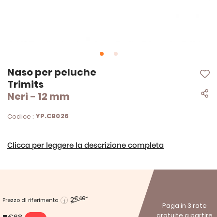
Vai
Naso per peluche
all'inizio
Trimits
della
Neri - 12 mm
galleria
di
immagini
YP.CB026
Codice :
Clicca per leggere la descrizione completa
2
€40
Prezzo di riferimento
Paga in 3 rate
gratuite a partire
€68