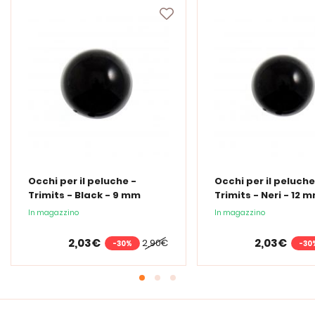
Occhi per il peluche -
Occhi per il peluche
Trimits - Black - 9 mm
Trimits - Neri - 12 
In magazzino
In magazzino
2,03€
2,03€
2,90€
-30%
-30