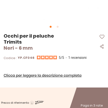
Vai
Occhi per il peluche
all'inizio
Trimits
della
Neri - 6 mm
galleria
di
immagini
YP.CF046
Codice :
5
/
5
-
1
recensioni
Clicca per leggere la descrizione completa
2
€90
Prezzo di riferimento
Paga in 3 rate