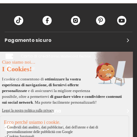
Pagamento sicuro
Carta di credito
Visa, Mastercard, Electron
Paypal
Bonifico Bancario
3 volte senza tasse
*Soluzioni di consegna
Delivengo Domicilio Internazionale