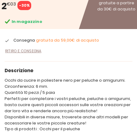
2
gratuite a partire
€03
-30%
da 30€ di acquisto
In magazzino
Consegna
gratuita da
59,00€
di acquisto
RITIRO E CONSEGNA
Descrizione
Occhi da cucire in poliestere nero per peluche o amigurumi.
Circonferenza: 6 mm.
Quantità 10 pezzi / 5 paia
Perfetti per completare i vostri peluche, peluche o amigurumi,
basta cucire questi piccoli accessori sulle vostre creazioni per
dar loro vita e renderle ancora più realistiche!
Disponibili in diverse misure, troverete anche altri modelli per
accessoriare le vostre piccole creature!
Tipo di prodotti : Occhi per il peluche