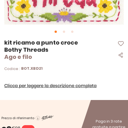
Vai
kit ricamo a punto croce
all'inizio
Bothy Threads
della
Ago e filo
galleria
di
immagini
BOT.XBD21
Codice :
Clicca per leggere la descrizione completa
41
€40
Prezzo di riferimento
Paga in 3 rate
gratuite a partire
€98