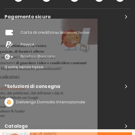
Pagamento sicuro
Carta di credito
Visa, Mastercard, Electron
Paypal
Bonifico Bancario
3 volte senza tasse
*Soluzioni di consegna
Delivengo Domicilio Internazionale
Catalogo