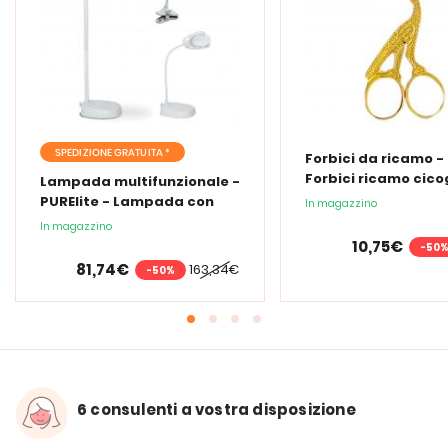
SPEDIZIONE GRATUITA *
Forbici da ricamo -
Forbici ricamo cic
Lampada multifunzionale -
PURElite - Lampada con
In magazzino
lente d'ingrandimento
In magazzino
PURElite Tri Spectrum
10,75€
-50
81,74€
163,34€
-50%
6 consulenti a vostra disposizione