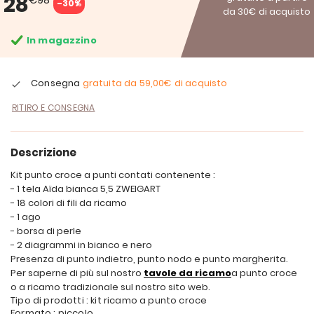
28
-30%
da 30€ di acquisto
In magazzino
Consegna
gratuita da
59,00€
di acquisto
RITIRO E CONSEGNA
Descrizione
Kit punto croce a punti contati contenente :
- 1 tela Aïda bianca 5,5 ZWEIGART
- 18 colori di fili da ricamo
- 1 ago
- borsa di perle
- 2 diagrammi in bianco e nero
Presenza di punto indietro, punto nodo e punto margherita.
Per saperne di più sul nostro
tavole da ricamo
a punto croce
o a ricamo tradizionale sul nostro sito web.
Tipo di prodotti : kit ricamo a punto croce
Formato : piccolo