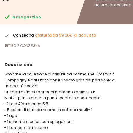
da 30€ di acquisto
In magazzino
Consegna
gratuita da
59,00€
di acquisto
RITIRO E CONSEGNA
Descrizione
Scoprite la collezione di mini kit da ricamo The Crafty Kit
Compagny. Realizzate con il ricamo graziosi portachiavi
“made in” Scozia.
Un regalo ideale per ogni momento della vita!
Mini kit punto croce a punto contato contenente:
- 1 tela Aïda bianca 5,5
- 5 colori di filati da ricamo in cotone mouliné
- 1 ago
- 1 schema a colori con spiegazioni
- 1 tamburo da ricamo