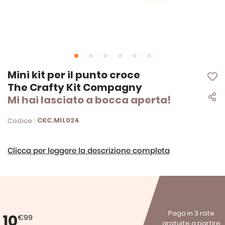
Vai
Mini kit per il punto croce
all'inizio
The Crafty Kit Compagny
della
Mi hai lasciato a bocca aperta!
galleria
di
immagini
CKC.MIL024
Codice :
Clicca per leggere la descrizione completa
Paga in 3 rate
10
€99
gratuite a partire