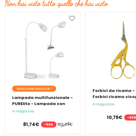
Non hai visto tutto quello che hai visto.
SPEDIZIONE GRATUITA *
Forbici da ricamo -
Forbici ricamo cic
Lampada multifunzionale -
PURElite - Lampada con
In magazzino
lente d'ingrandimento
In magazzino
PURElite Tri Spectrum
10,75€
-50
81,74€
163,34€
-50%