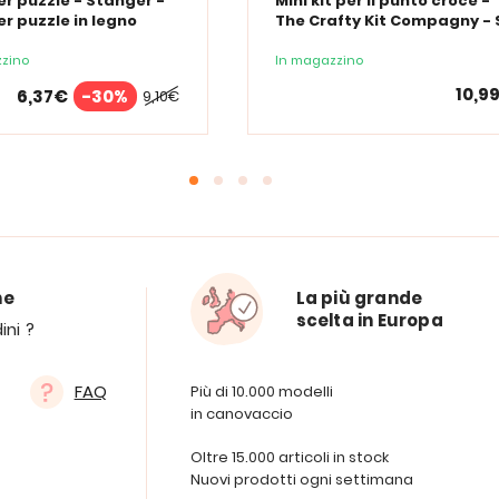
er puzzle - Stanger -
Mini kit per il punto croce -
er puzzle in legno
The Crafty Kit Compagny - S
il mio Valentino
zino
In magazzino
10,9
6,37€
-30%
9,10€
ne
La più grande
scelta in Europa
ini ?
FAQ
Più di 10.000 modelli
in canovaccio
Oltre 15.000 articoli in stock
Nuovi prodotti ogni settimana