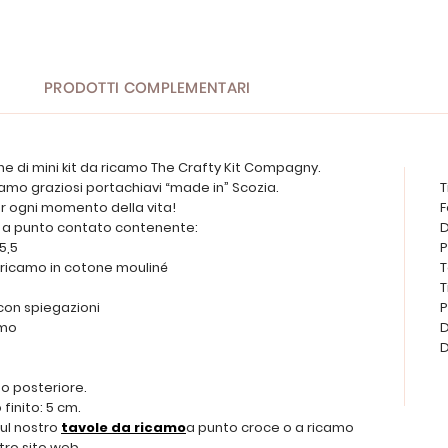
PRODOTTI COMPLEMENTARI
one di mini kit da ricamo The Crafty Kit Compagny.
icamo graziosi portachiavi “made in” Scozia.
T
r ogni momento della vita!
F
ce a punto contato contenente:
D
5,5
P
 da ricamo in cotone mouliné
T
T
 con spiegazioni
P
amo
D
D
o posteriore.
finito: 5 cm.
sul nostro
tavole da ricamo
a punto croce o a ricamo
tro sito web.