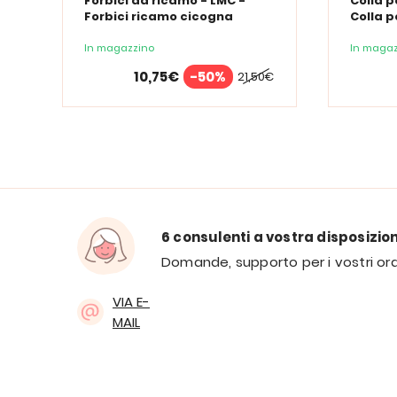
Forbici da ricamo - LMC -
Colla p
Forbici ricamo cicogna
Colla p
In magazzino
In magaz
10,75€
-50%
21,50€
6 consulenti a vostra disposizio
Domande, supporto per i vostri ord
VIA E-
MAIL