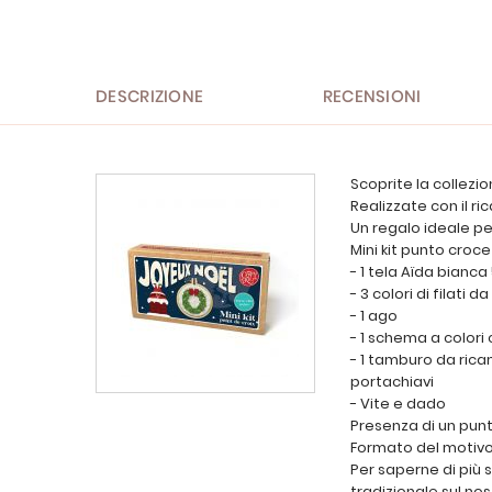
all'inizio
della
galleria
di
immagini
DESCRIZIONE
RECENSIONI
Scoprite la collezi
Realizzate con il r
Un regalo ideale pe
Mini kit punto cro
- 1 tela Aïda bianca 
- 3 colori di filati
- 1 ago
- 1 schema a colori
- 1 tamburo da ric
portachiavi
- Vite e dado
Presenza di un punt
Formato del motivo 
Per saperne di più 
tradizionale sul nos