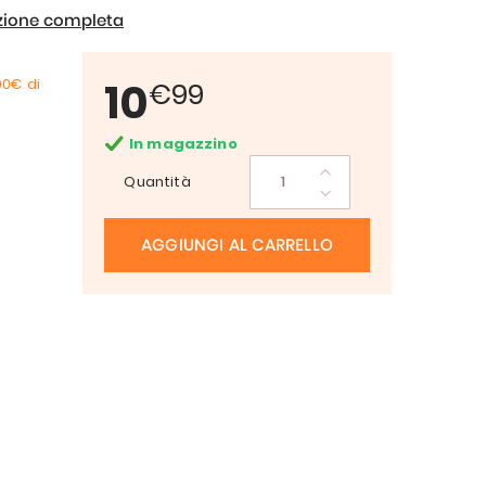
izione completa
10
00€
di
€99
In magazzino
Quantità
AGGIUNGI AL CARRELLO