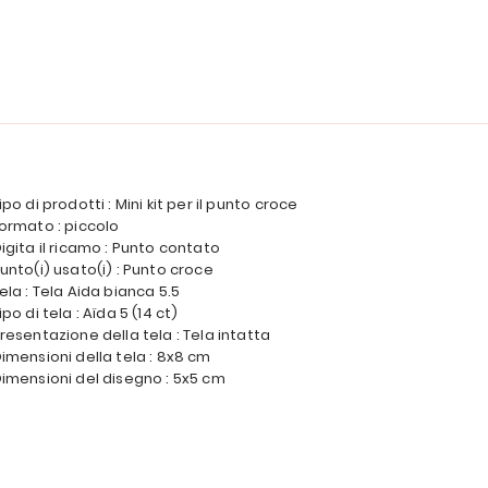
ipo di prodotti : Mini kit per il punto croce
ormato : piccolo
igita il ricamo : Punto contato
unto(i) usato(i) : Punto croce
ela : Tela Aida bianca 5.5
ipo di tela : Aïda 5 (14 ct)
resentazione della tela : Tela intatta
imensioni della tela : 8x8 cm
imensioni del disegno : 5x5 cm