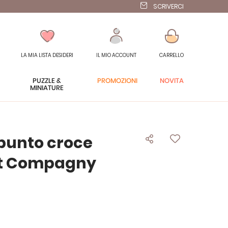
SCRIVERCI
LA MIA LISTA DESIDERI
IL MIO ACCOUNT
CARRELLO
PUZZLE &
PROMOZIONI
NOVITÀ
MINIATURE
l punto croce
it Compagny