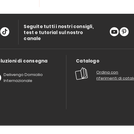
Seguite tutti i nostri consigli,
test e tutorial sul nostro
canale
luzioni di consegna
Catalogo
Ordina con
Delivengo Domicilio
riferimenti di cata
Internazionale
Chi siamo?
I nostri impegni
Condizioni delle offerta