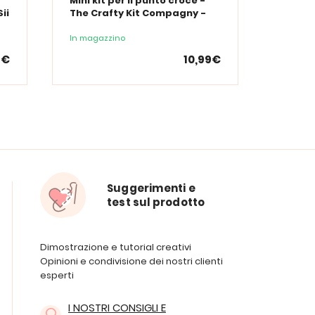
Mini kit per il punto croce -
Mini ki
ii
The Crafty Kit Compagny -
The Cr
Ho Ho Ho
mio an
In magazzino
In maga
9€
10,99€
Suggerimenti e
test sul prodotto
Dimostrazione e tutorial creativi
Opinioni e condivisione dei nostri clienti
esperti
I NOSTRI CONSIGLI E