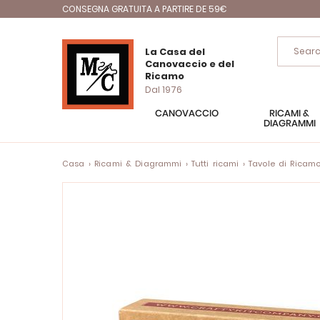
CONSEGNA GRATUITA A PARTIRE DE 59€
La Casa del
Canovaccio e del
Ricamo
Dal 1976
CANOVACCIO
RICAMI &
DIAGRAMMI
Casa
Ricami & Diagrammi
Tutti ricami
Tavole di Ricam
Vai
alla
fine
della
galleria
di
immagini