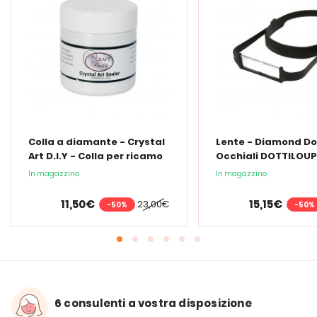
Colla a diamante - Crystal
Lente - Diamond Do
Art D.I.Y - Colla per ricamo
Occhiali DOTTILOUP
a diamante - 150 ml
In magazzino
In magazzino
11,50€
15,15€
23,00€
-50%
-50%
6 consulenti a vostra disposizione