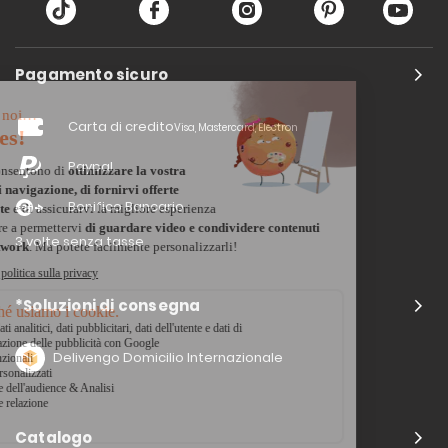
Pagamento sicuro
Carta di credito
Visa, Mastercard, Electron
Paypal
Bonifico Bancario
3 volte senza tasse
*Soluzioni di consegna
Delivengo Domicilio Internazionale
Catalogo