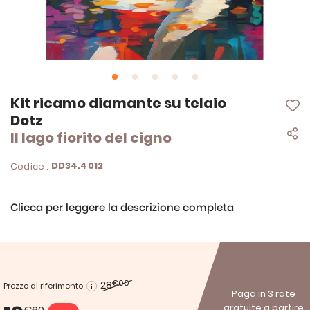
Vai
Kit ricamo diamante su telaio
all'inizio
Dotz
della
Il lago fiorito del cigno
galleria
di
immagini
DD34.4012
Codice :
Clicca per leggere la descrizione completa
28
€00
Prezzo di riferimento
Paga in 3 rate
gratuite a partire
€60