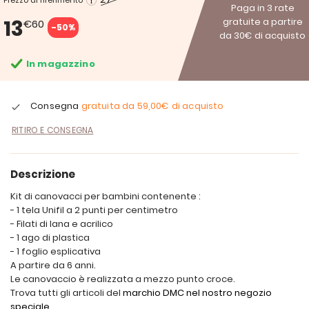
Prezzo di riferimento
Paga in 3 rate
13
gratuite a partire
€60
-50%
da 30€ di acquisto
In magazzino
Consegna
gratuita da
59,00€
di acquisto
RITIRO E CONSEGNA
Descrizione
Kit di canovacci per bambini contenente :
- 1 tela Unifil a 2 punti per centimetro
- Filati di lana e acrilico
- 1 ago di plastica
- 1 foglio esplicativa
A partire da 6 anni.
Le canovaccio è realizzata a mezzo punto croce.
Trova tutti gli articoli del
marchio DMC nel nostro negozio
speciale.