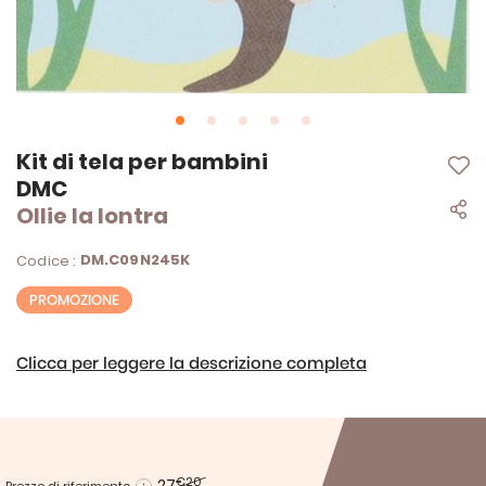
Vai
Kit di tela per bambini
all'inizio
DMC
della
Ollie la lontra
galleria
di
immagini
DM.C09N245K
Codice :
PROMOZIONE
Clicca per leggere la descrizione completa
27
€20