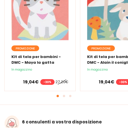
PROMOZIONE
PROMOZIONE
Kit di tela per bambini -
Kit di tela per bamb
DMC - Maya la gatta
DMC - Alain il conigl
In magazzino
In magazzino
19,04€
19,04€
27,20€
-30%
-30%
6 consulenti a vostra disposizione