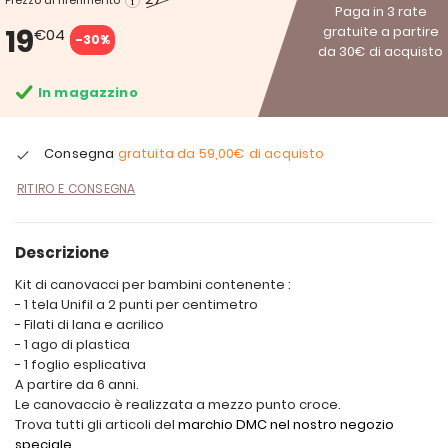
Prezzo di riferimento
Paga in 3 rate
19
gratuite a partire
€04
-30%
da 30€ di acquisto
In magazzino
Consegna
gratuita da
59,00€
di acquisto
RITIRO E CONSEGNA
Descrizione
Kit di canovacci per bambini contenente :
- 1 tela Unifil a 2 punti per centimetro
- Filati di lana e acrilico
- 1 ago di plastica
- 1 foglio esplicativa
A partire da 6 anni.
Le canovaccio è realizzata a mezzo punto croce.
Trova tutti gli articoli del
marchio DMC nel nostro negozio
speciale.