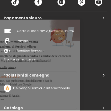
Pagamento sicuro
Carta di credito
Visa, Mastercard, Electron
Paypal
Bonifico Bancario
3 volte senza tasse
*Soluzioni di consegna
Delivengo Domicilio Internazionale
Catalogo