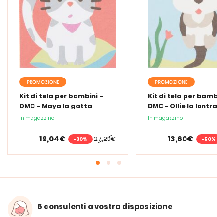
PROMOZIONE
PROMOZIONE
Kit di tela per bambini -
Kit di tela per bamb
DMC - Maya la gatta
DMC - Ollie la lontra
In magazzino
In magazzino
19,04€
13,60€
27,20€
-30%
-50%
6 consulenti a vostra disposizione