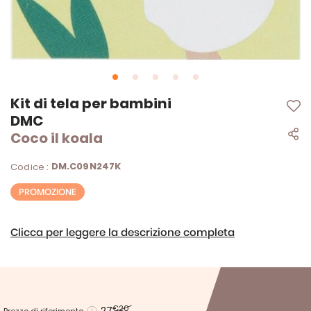
Vai
Kit di tela per bambini
all'inizio
DMC
della
Coco il koala
galleria
di
immagini
DM.C09N247K
Codice :
PROMOZIONE
Clicca per leggere la descrizione completa
27
€20