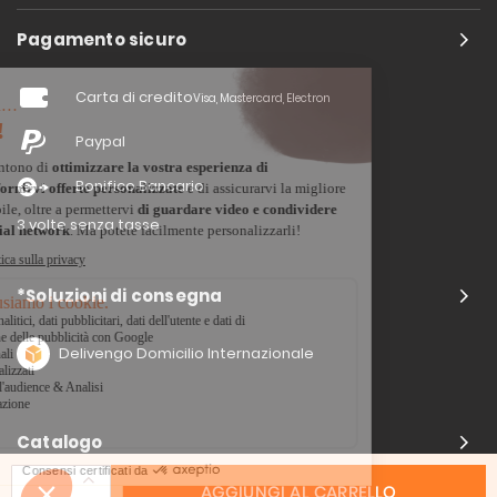
Pagamento sicuro
Carta di credito
Visa, Mastercard, Electron
Paypal
Bonifico Bancario
3 volte senza tasse
*Soluzioni di consegna
Delivengo Domicilio Internazionale
Catalogo
AGGIUNGI AL CARRELLO