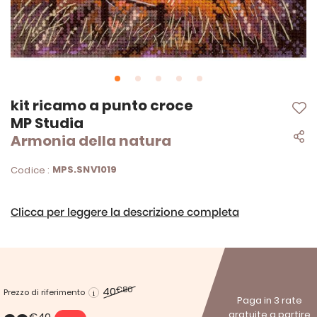
Vai
kit ricamo a punto croce
all'inizio
MP Studia
della
Armonia della natura
galleria
di
immagini
MPS.SNV1019
Codice :
Clicca per leggere la descrizione completa
40
€80
Prezzo di riferimento
Paga in 3 rate
gratuite a partire
€40