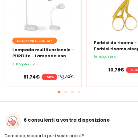
SPEDIZIONE GRATUITA *
Forbici da ricamo -
Forbici ricamo cic
Lampada multifunzionale -
PURElite - Lampada con
In magazzino
lente d'ingrandimento
In magazzino
PURElite Tri Spectrum
10,75€
-50
81,74€
163,34€
-50%
6 consulenti a vostra disposizione
Domande, supporto per i vostri ordini ?