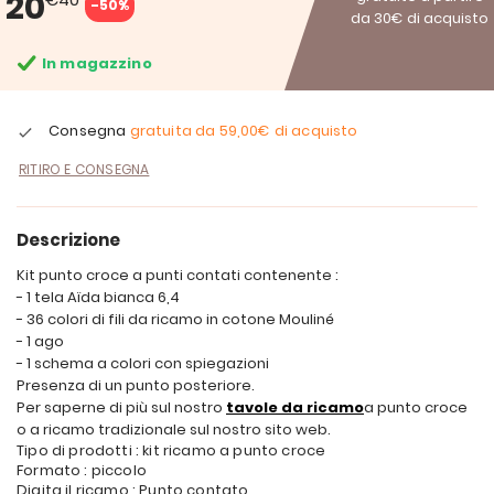
20
-50%
da 30€ di acquisto
In magazzino
Consegna
gratuita da
59,00€
di acquisto
RITIRO E CONSEGNA
Descrizione
Kit punto croce a punti contati contenente :
- 1 tela Aïda bianca 6,4
- 36 colori di fili da ricamo in cotone Mouliné
- 1 ago
- 1 schema a colori con spiegazioni
Presenza di un punto posteriore.
Per saperne di più sul nostro
tavole da ricamo
a punto croce
o a ricamo tradizionale sul nostro sito web.
Tipo di prodotti : kit ricamo a punto croce
Formato : piccolo
Digita il ricamo : Punto contato