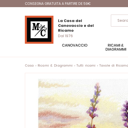
CONSEGNA GRATUITA A PARTIRE DE 59€
La Casa del
Canovaccio e del
Ricamo
Dal 1976
CANOVACCIO
RICAMI &
DIAGRAMMI
Casa
Ricami & Diagrammi
Tutti ricami
Tavole di Ricam
Vai
alla
fine
della
galleria
di
immagini