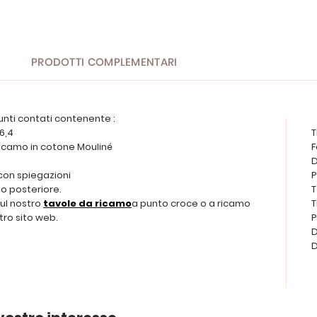
PRODOTTI COMPLEMENTARI
unti contati contenente :
 6,4
T
a ricamo in cotone Mouliné
F
D
 con spiegazioni
P
o posteriore.
T
sul nostro
tavole da ricamo
a punto croce o a ricamo
T
tro sito web.
P
D
D