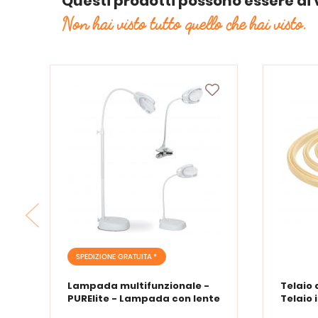
Questi prodotti possono essere di 
Non hai visto tutto quello che hai visto.
SPEDIZIONE GRATUITA *
Lampada multifunzionale -
Telaio 
PURElite - Lampada con lente
Telaio 
d'ingrandimento PURElite Tri