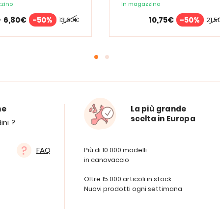
zino
In magazzino
6,80€
-50%
10,75€
-50%
13,60€
21,5
e
ne
La più grande
scelta in Europa
ini ?
FAQ
Più di 10.000 modelli
in canovaccio
Oltre 15.000 articoli in stock
Nuovi prodotti ogni settimana