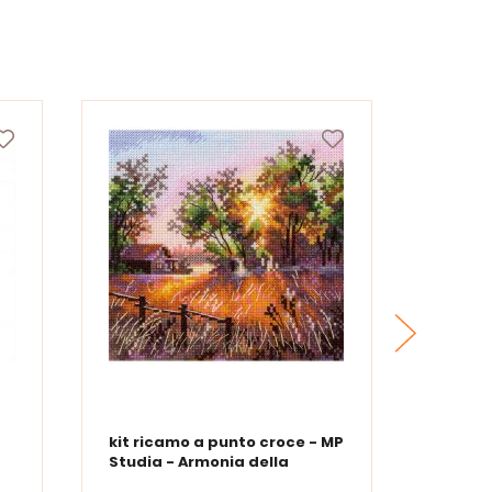
kit ricamo a punto croce - MP
kit ri
Studia - Armonia della
Studia
natura