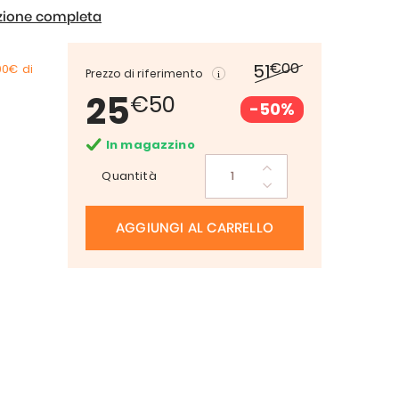
izione completa
€00
51
00€
di
Prezzo di riferimento
25
€50
-50%
In magazzino
Quantità
AGGIUNGI AL CARRELLO