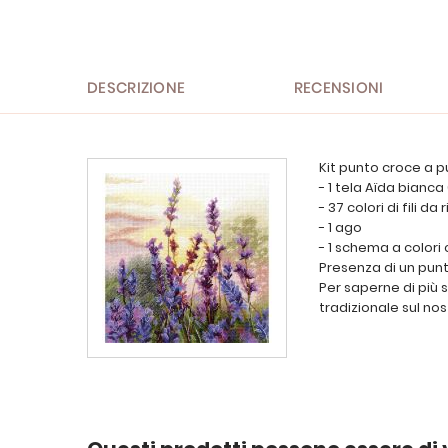
all'inizio
della
galleria
di
immagini
DESCRIZIONE
RECENSIONI
Kit punto croce a p
- 1 tela Aïda bianca
- 37 colori di fili d
- 1 ago
- 1 schema a colori
Presenza di un punt
Per saperne di più 
tradizionale sul nos