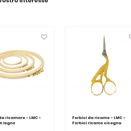
vostro interesse
da ricamare - LMC -
Forbici da ricamo - LMC -
in legno
Forbici ricamo cicogna