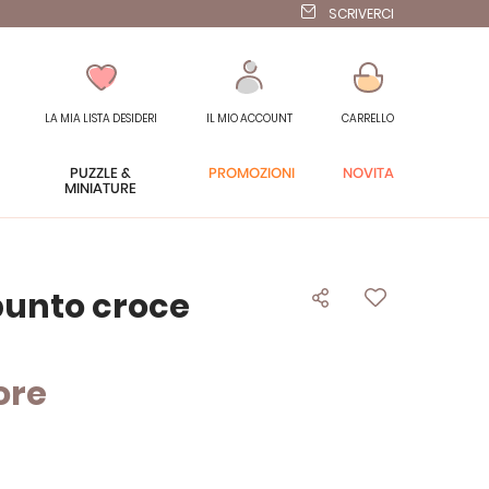
SCRIVERCI
LA MIA LISTA DESIDERI
IL MIO ACCOUNT
CARRELLO
PUZZLE &
PROMOZIONI
NOVITÀ
MINIATURE
punto croce
ore