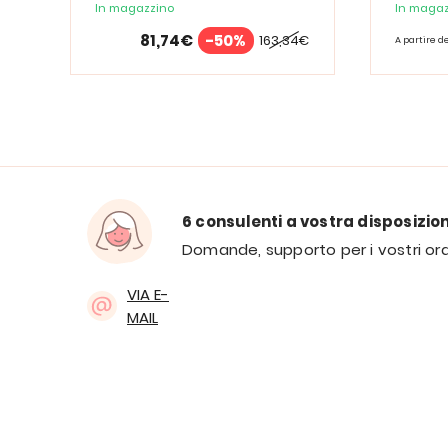
Spectrum
In magazzino
In magaz
81,74€
-50%
163,34€
A partire d
6 consulenti a vostra disposizio
Domande, supporto per i vostri ord
VIA E-
MAIL