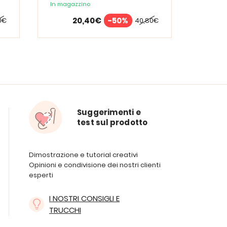
In magazzino
In maga
20,40€
-50%
0€
40,80€
Suggerimenti e
test sul prodotto
Dimostrazione e tutorial creativi
Opinioni e condivisione dei nostri clienti
esperti
I NOSTRI CONSIGLI E
TRUCCHI