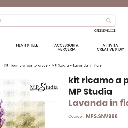
Search
ORDINE VELOCE
FILATI & TELE
ACCESSORI &
ATTIVITÀ
MERCERIA
CREATIVE & DIY
o
kit ricamo a punto croce - MP Studia - Lavanda in fiore
kit ricamo a 
MP Studia
Lavanda in fi
MPS.SNV996
Codice :