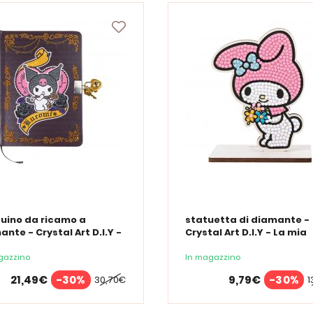
uino da ricamo a
statuetta di diamante -
nte - Crystal Art D.I.Y -
Crystal Art D.I.Y - La mia
io segreto - Kuromi
melodia
gazzino
In magazzino
21,49€
-30%
9,79€
-30%
30,70€
1