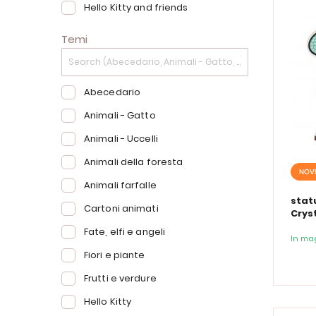
Hello Kitty and friends
Temi
Abecedario
Animali - Gatto
Animali - Uccelli
Animali della foresta
NOV
Animali farfalle
stat
Cartoni animati
Cryst
Pom
Fate, elfi e angeli
In ma
Fiori e piante
Frutti e verdure
Hello Kitty