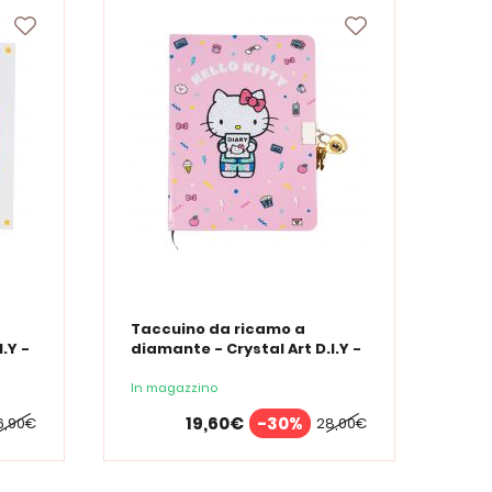
Taccuino da ricamo a
.Y -
diamante - Crystal Art D.I.Y -
Diario segreto - Hello Kitty
In magazzino
19,60€
-30%
6,90€
28,00€