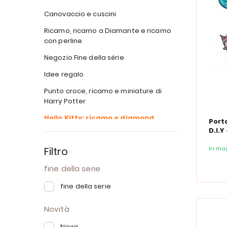
Canovaccio e cuscini
Ricamo, ricamo a Diamante e ricamo
con perline
Negozio Fine della série
Idee regalo
Punto croce, ricamo e miniature di
Harry Potter
Hello Kitty: ricamo e diamond
Port
painting
D.I.Y
Kitty
Buoni Affari
Filtro
In ma
fine della serie
fine della serie
Novità
News