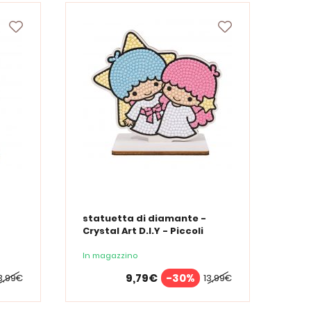
statuetta di diamante -
Crystal Art D.I.Y - Piccoli
angeli gemelli
In magazzino
9,79€
-30%
3,99€
13,99€