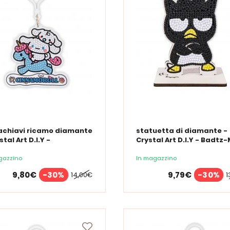
achiavi ricamo diamante
statuetta di diamante -
stal Art D.I.Y -
Crystal Art D.I.Y - Badtz
moroll - Hello Kitty
gazzino
In magazzino
9,80€
-30%
9,79€
-30%
14,00€
1