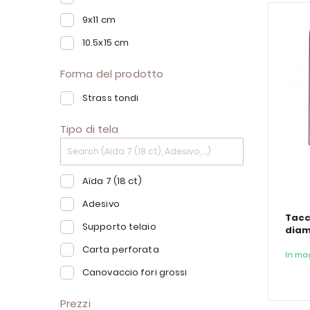
9x11 cm
10.5x15 cm
Forma del prodotto
Strass tondi
Tipo di tela
Aïda 7 (18 ct)
Adesivo
Tacc
Supporto telaio
diama
Diar
Carta perforata
In ma
Canovaccio fori grossi
Prezzi