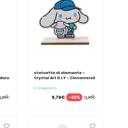
statuetta di diamante -
-Maru
Crystal Art D.I.Y - Cinnamoroll
In magazzino
9,79€
-30%
3,99€
13,99€