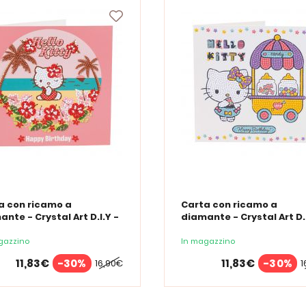
a con ricamo a
Carta con ricamo a
nte - Crystal Art D.I.Y -
diamante - Crystal Art D.I
 compleanno, Aloha
Dolcetti di compleanno
gazzino
In magazzino
11,83€
-30%
11,83€
-30%
16,90€
1