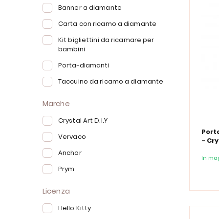
Banner a diamante
Carta con ricamo a diamante
Kit bigliettini da ricamare per
bambini
Porta-diamanti
Taccuino da ricamo a diamante
Marche
Crystal Art D.I.Y
Port
Vervaco
- Cry
- Hel
Anchor
In ma
Prym
Licenza
Hello Kitty