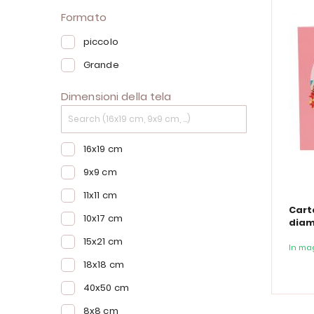
Formato
piccolo
Grande
Dimensioni della tela
16x19 cm
9x9 cm
11x11 cm
Cart
10x17 cm
diama
Buon
15x21 cm
In ma
18x18 cm
40x50 cm
8x8 cm