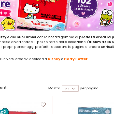
itty e dei suoi amici
con la nostra gamma di
prodotti creativi 
ntasia divertendosi. Il pezzo forte della collezione: l’
album Hello K
are i propri personaggi preferiti, decorare le pagine e creare un risu
i universi creativi dedicati a
Disney
e
Harry Potter
.
enti
Mostra
per pagina