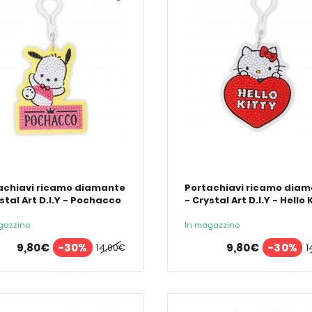
achiavi ricamo diamante
Portachiavi ricamo dia
stal Art D.I.Y - Pochacco
- Crystal Art D.I.Y - Hello 
lo Kitty
gazzino
In magazzino
9,80€
-30%
9,80€
-30%
14,00€
1