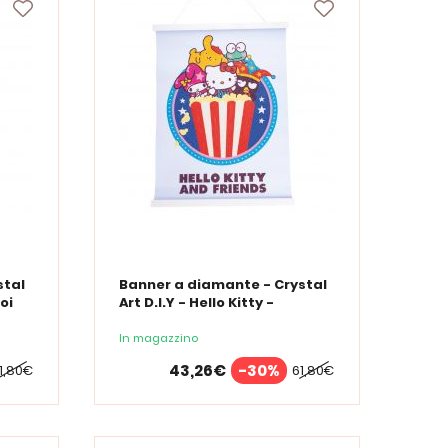
stal
Banner a diamante - Crystal
uoi
Art D.I.Y - Hello Kitty -
Popcorn
In magazzino
43,26€
-30%
1,80€
61,80€