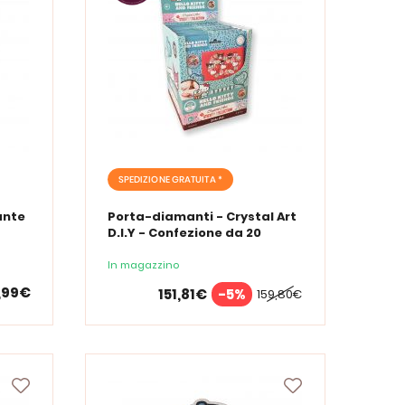
SPEDIZIONE GRATUITA *
ante
Porta-diamanti - Crystal Art
D.I.Y - Confezione da 20
ello
bustine contenenti 3 adesivi
Hello Kitty ciascuna
In magazzino
,99€
151,81€
-5%
159,80€