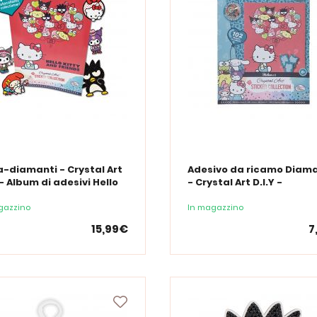
a-diamanti - Crystal Art
Adesivo da ricamo Diam
 - Album di adesivi Hello
- Crystal Art D.I.Y -
 e i suoi amici
Confezione da 3 adesivi H
Kitty
gazzino
In magazzino
15,99€
7