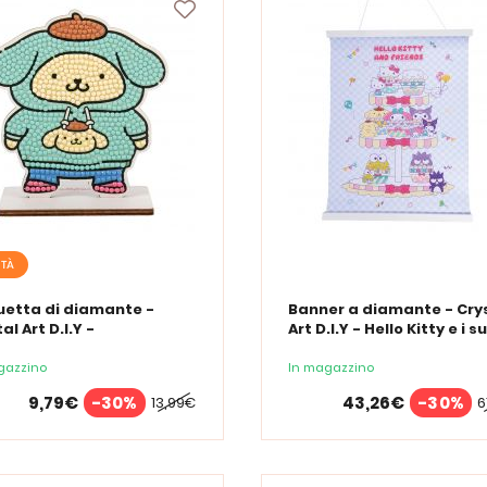
ITÀ
uetta di diamante -
Banner a diamante - Cry
al Art D.I.Y -
Art D.I.Y - Hello Kitty e i s
pompurin
amici
gazzino
In magazzino
9,79€
-30%
43,26€
-30%
13,99€
6