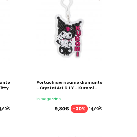
mante
Portachiavi ricamo diamante
Kitty
- Crystal Art D.I.Y - Kuromi -
Hello Kitty
In magazzino
9,80€
-30%
4,00€
14,00€