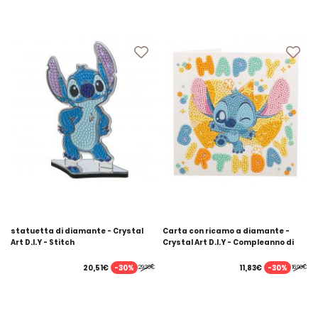
statuetta di diamante - Crystal
Carta con ricamo a diamante -
Art D.I.Y - Stitch
Crystal Art D.I.Y - Compleanno di
Stitch
-30%
-30%
20,51€
11,83€
29,30€
16,90€