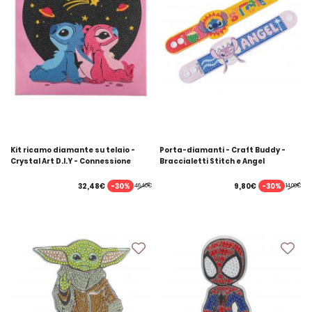
Kit ricamo diamante su telaio -
Porta-diamanti - Craft Buddy -
Crystal Art D.I.Y - Connessione
Braccialetti Stitch e Angel
cosmica
-30%
-30%
32,48€
9,80€
46,40€
14,00€