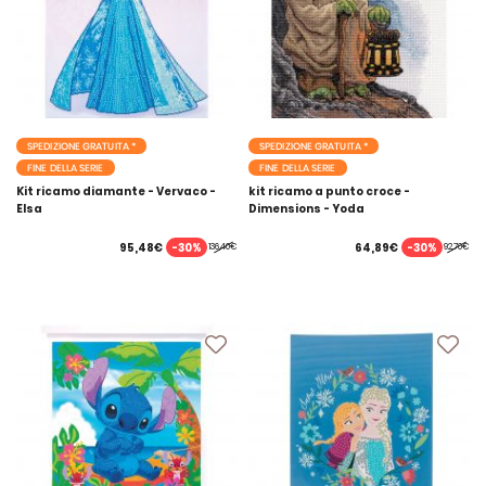
SPEDIZIONE GRATUITA *
SPEDIZIONE GRATUITA *
FINE DELLA SERIE
FINE DELLA SERIE
Kit ricamo diamante - Vervaco -
kit ricamo a punto croce -
Elsa
Dimensions - Yoda
-30%
-30%
95,48€
64,89€
136,40€
92,70€