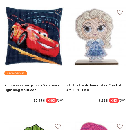
PROMOZIONE
Kit cuscino fori grossi - Vervaco -
statuetta di diamante - Crystal
Lightning McQueen
Art D.I.Y - Elsa
-30%
-31%
50,47€
9,66€
72,10€
13,99€