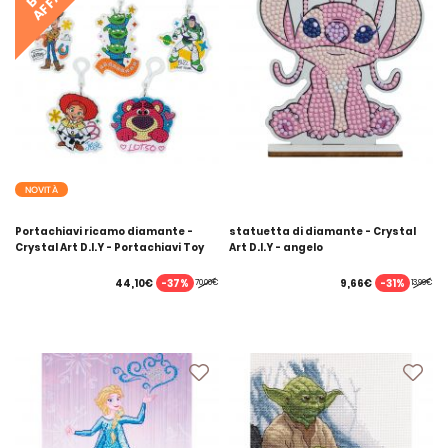
AFFARE
NOVITÀ
Portachiavi ricamo diamante -
statuetta di diamante - Crystal
Crystal Art D.I.Y - Portachiavi Toy
Art D.I.Y - angelo
Story
-37%
-31%
44,10€
9,66€
70,00€
13,99€