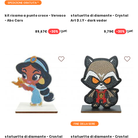
SPEDIZIONE GRATUITA *
kit ricamo a punto croce - Vervaco
statuetta di diamante - Crystal
- Abc Cars
Art D.I.Y - dark vador
-30%
-30%
89,67€
9,79€
128,10€
13,99€
FINE DELLA SERIE
statuetta di diamante - Crystal
statuetta di diamante - Crystal