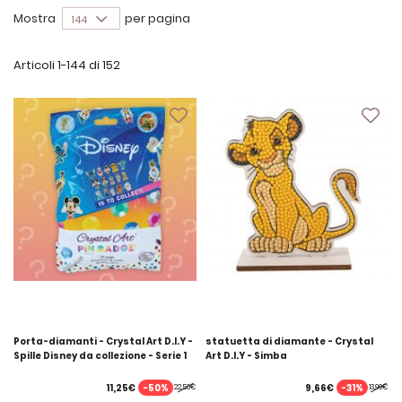
Mostra
per pagina
Articoli
1
-
144
di
152
Porta-diamanti - Crystal Art D.I.Y -
statuetta di diamante - Crystal
Spille Disney da collezione - Serie 1
Art D.I.Y - Simba
-50%
-31%
11,25€
9,66€
22,50€
13,99€