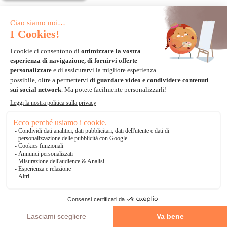
statuetta di diamante - Crystal
statuetta di diamante - Crystal
Art D.I.Y - Spider Man XL
Art D.I.Y - Angel XL
-30%
-30%
24,01€
24,01€
34,30€
34,30€