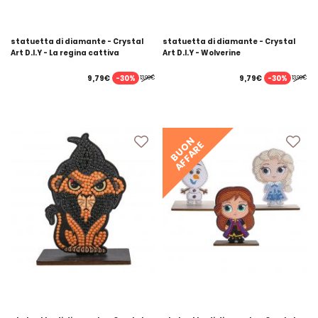
statuetta di diamante - Crystal
statuetta di diamante - Crystal
Art D.I.Y - La regina cattiva
Art D.I.Y - Wolverine
-30%
-30%
9,79€
9,79€
13,99€
13,99€
BUON
AFFARE