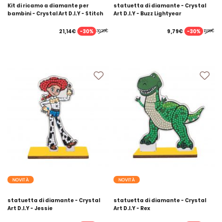
Kit di ricamo a diamante per
statuetta di diamante - Crystal
bambini - Crystal Art D.I.Y - Stitch
Art D.I.Y - Buzz Lightyear
-30%
-30%
21,14€
9,79€
30,20€
13,99€
NOVITÀ
NOVITÀ
statuetta di diamante - Crystal
statuetta di diamante - Crystal
Art D.I.Y - Jessie
Art D.I.Y - Rex