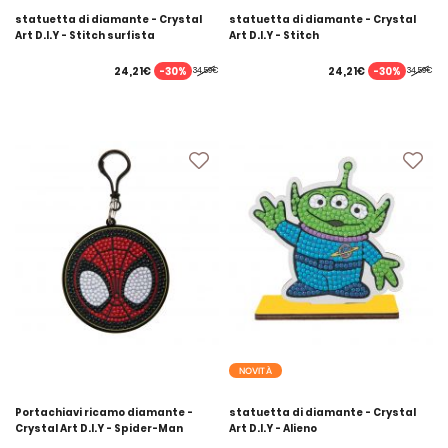
statuetta di diamante - Crystal
statuetta di diamante - Crystal
Art D.I.Y - Stitch surfista
Art D.I.Y - Stitch
-30%
-30%
24,21€
24,21€
34,59€
34,59€
NOVITÀ
Portachiavi ricamo diamante -
statuetta di diamante - Crystal
Crystal Art D.I.Y - Spider-Man
Art D.I.Y - Alieno