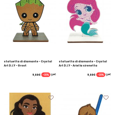
statuetta di diamante - Crystal
statuetta di diamante - Crystal
Art D.I.Y - Groot
Art D.I.Y - Ariel la sirenetta
-31%
-31%
9,66€
9,66€
13,99€
13,99€