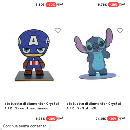
-30%
-30%
9,80€
9,79€
14,00€
13,99€
statuetta di diamante - Crystal
statuetta di diamante - Crystal
Art D.I.Y - captain america
Art D.I.Y - Stitch XL
-30%
-30%
9,79€
24,01€
13,99€
34,30€