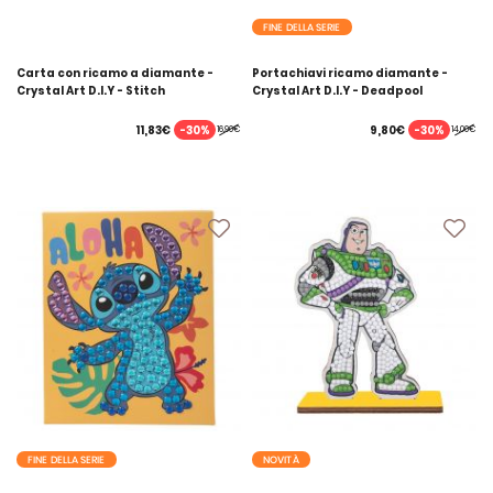
FINE DELLA SERIE
Carta con ricamo a diamante -
Portachiavi ricamo diamante -
Crystal Art D.I.Y - Stitch
Crystal Art D.I.Y - Deadpool
-30%
-30%
11,83€
9,80€
16,90€
14,00€
FINE DELLA SERIE
NOVITÀ