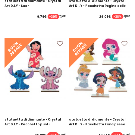
statuetta di diamante - Crystal
statuetta di diamante - Crystal
Art D.I.Y - Scar
Art D.I.Y - Pacchetto Regina delle
nevi
-30%
-38%
9,79€
26,08€
13,99€
41,97€
BUON
BUON
AFFARE
AFFARE
statuetta di diamante - Crystal
statuetta di diamante - Crystal
Art D.I.Y - Pacchetto punti
Art D.I.Y - Pacchetto Principesse
Disney
41,97€
69,95€