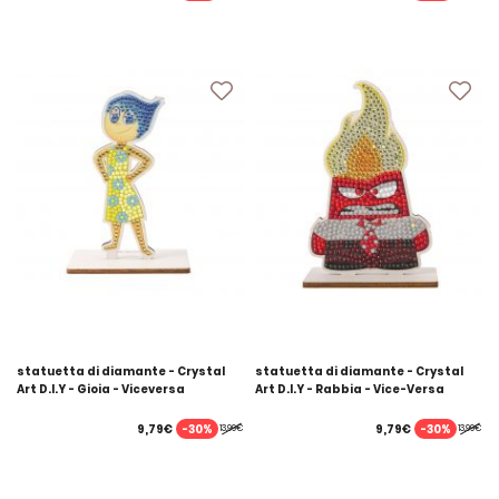
statuetta di diamante - Crystal
statuetta di diamante - Crystal
Art D.I.Y - Gioia - Viceversa
Art D.I.Y - Rabbia - Vice-Versa
-30%
-30%
9,79€
9,79€
13,99€
13,99€