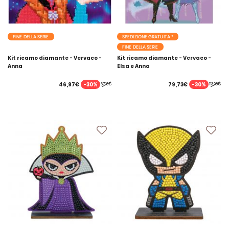
FINE DELLA SERIE
SPEDIZIONE GRATUITA *
FINE DELLA SERIE
Kit ricamo diamante - Vervaco -
Kit ricamo diamante - Vervaco -
Anna
Elsa e Anna
-30%
-30%
46,97€
79,73€
67,10€
113,90€