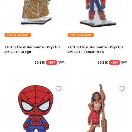
FINE DELLA SERIE
FINE DELLA SERIE
statuetta di diamante - Crystal
statuetta di diamante - Crystal
Art D.I.Y - Grogu
Art D.I.Y - Spider-Man
-30%
-30%
20,51€
20,51€
29,30€
29,30€