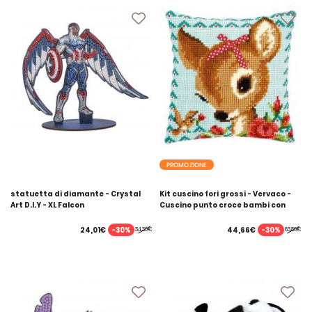
PROMOZIONE
statuetta di diamante - Crystal
Kit cuscino fori grossi - Vervaco -
Art D.I.Y - XL Falcon
Cuscino punto croce bambi con
nodo
-30%
-30%
24,01€
44,66€
34,30€
63,80€