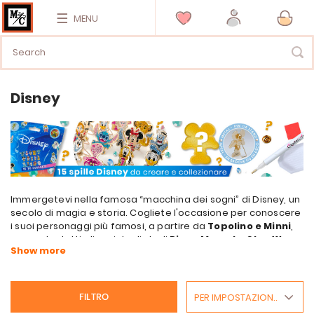
MENU
Disney
Immergetevi nella famosa “macchina dei sogni” di Disney, un
secolo di magia e storia. Cogliete l'occasione per conoscere
i suoi personaggi più famosi, a partire da
Topolino e Minni
,
ma anche tutti gli eroi degli studi
Pixar
,
Marvel
e
Star Wars
in
ricami
,
ricami Diamonte
,
cuscini
,
tappeti
, ecc.
PER IMPOSTAZIONE PREDEFINITA
FILTRO