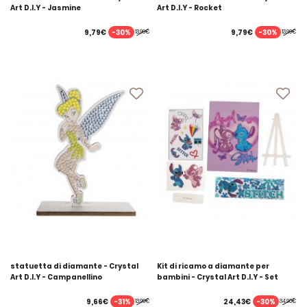
Art D.I.Y - Jasmine
Art D.I.Y - Rocket
-30%
-30%
9,79€
9,79€
13,99€
13,99€
statuetta di diamante - Crystal
Kit di ricamo a diamante per
Art D.I.Y - Campanellino
bambini - Crystal Art D.I.Y - Set
multiattività per il punto
-31%
-30%
9,66€
24,43€
13,99€
34,90€