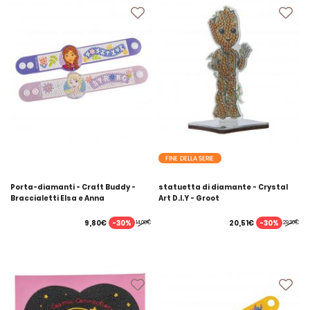
FINE DELLA SERIE
Porta-diamanti - Craft Buddy -
statuetta di diamante - Crystal
Braccialetti Elsa e Anna
Art D.I.Y - Groot
-30%
-30%
9,80€
20,51€
14,00€
29,30€