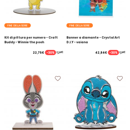
FINE DELLA SERIE
FINE DELLA SERIE
Kit di pittura per numero - Craft
Banner a diamante - Crystal Art
Buddy - Winnie the pooh
D.I.Y - vaiana
-30%
-30%
22,75€
42,84€
32,50€
61,20€