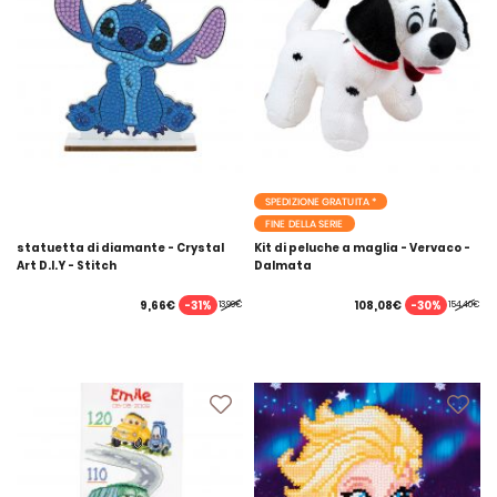
SPEDIZIONE GRATUITA *
FINE DELLA SERIE
statuetta di diamante - Crystal
Kit di peluche a maglia - Vervaco -
Art D.I.Y - Stitch
Dalmata
-31%
-30%
9,66€
108,08€
13,99€
154,40€