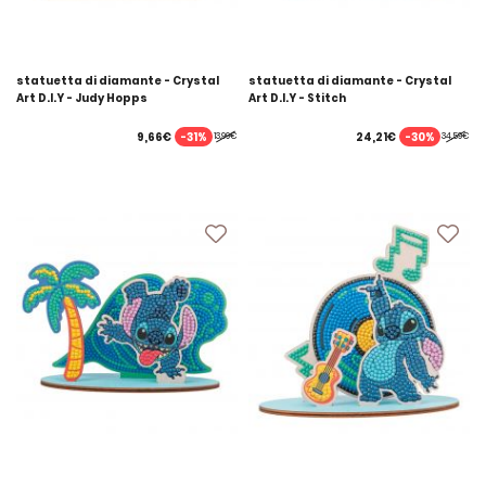
statuetta di diamante - Crystal
statuetta di diamante - Crystal
Art D.I.Y - Judy Hopps
Art D.I.Y - Stitch
-31%
-30%
9,66€
24,21€
13,99€
34,59€