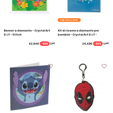
FINE DELLA SERIE
Banner a diamante - Crystal Art
Kit di ricamo a diamante per
D.I.Y - Stitch
bambini - Crystal Art D.I.Y -
Cofanetto multi-attività Regine
delle nevi
-30%
-30%
42,84€
24,43€
61,20€
34,90€