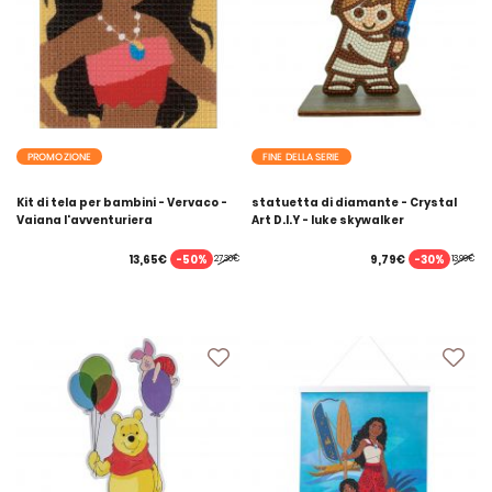
PROMOZIONE
FINE DELLA SERIE
Kit di tela per bambini - Vervaco -
statuetta di diamante - Crystal
Vaiana l'avventuriera
Art D.I.Y - luke skywalker
-50%
-30%
13,65€
9,79€
27,30€
13,99€