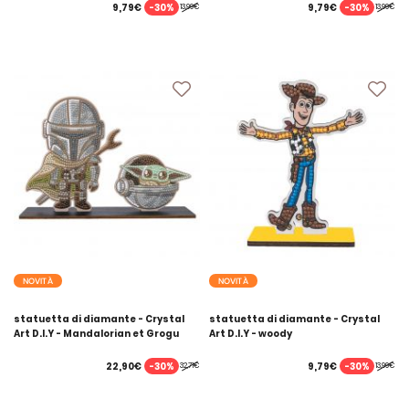
-30%
-30%
9,79€
9,79€
13,99€
13,99€
NOVITÀ
NOVITÀ
statuetta di diamante - Crystal
statuetta di diamante - Crystal
Art D.I.Y - Mandalorian et Grogu
Art D.I.Y - woody
-30%
-30%
22,90€
9,79€
32,71€
13,99€