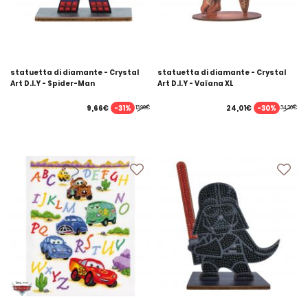
statuetta di diamante - Crystal
statuetta di diamante - Crystal
Art D.I.Y - Spider-Man
Art D.I.Y - Vaïana XL
-31%
-30%
9,66€
24,01€
13,99€
34,30€